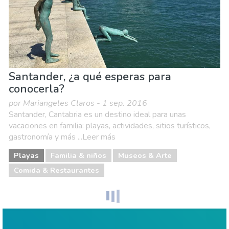
Santander, ¿a qué esperas para
conocerla?
por Mariangeles Claros - 1 sep. 2016
Santander, Cantabria es un destino ideal para unas
vacaciones en familia: playas, actividades, sitios turísticos,
gastronomía y más ...Leer más
Playas
Familia & niños
Museos & Arte
Comida & Restaurantes