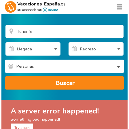
Vacaciones-España
.es
En cooperación con
Personas
Buscar
A server error happened!
Something bad happened!
Try again