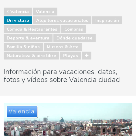
Valencia
Valencia
Un vistazo
Alquileres vacacionales
Inspiración
Comida & Restaurantes
Compras
Deporte & aventura
Dónde quedarse
Familia & niños
Museos & Arte
Naturaleza & aire libre
Playas
Información para vacaciones, datos,
fotos y vídeos sobre Valencia ciudad