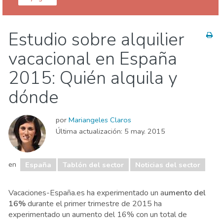
España
Estudio sobre alquilier
Sala de prensa
Tablón corporativo
vacacional en España
Tablón de Propietarios
Tablón del sector
2015: Quién alquila y
dónde
por
Mariangeles Claros
Última actualización:
5 may. 2015
en
España
Tablón del sector
Noticias del sector
Vacaciones-España.es ha experimentado un a
umento del
16%
durante el primer trimestre de 2015 ha
experimentado un aumento del 16% con un total de