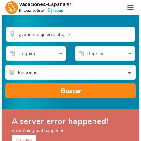
Vacaciones-España
.es
En cooperación con
Personas
Buscar
A server error happened!
Something bad happened!
Try again