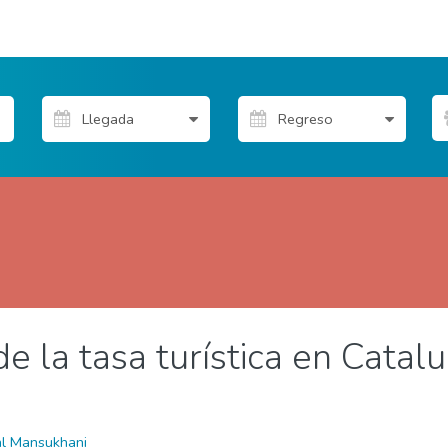
e la tasa turística en Catal
de Propietarios
Tablón del sector
al Mansukhani