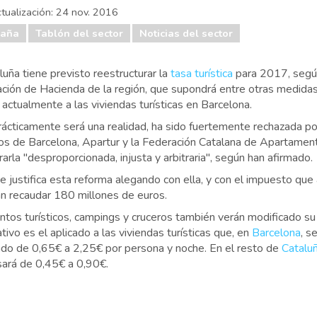
tualización:
24 nov. 2016
paña
Tablón del sector
Noticias del sector
luña tiene previsto reestructurar la
tasa turística
para 2017, segú
ación de Hacienda de la región, que supondrá entre otras medida
actualmente a las viviendas turísticas en Barcelona.
ácticamente será una realidad, ha sido fuertemente rechazada po
os de Barcelona, Apartur y la Federación Catalana de Apartamento
arla "desproporcionada, injusta y arbitraria", según han afirmado.
e justifica esta reforma alegando con ella, y con el impuesto que 
án recaudar 180 millones de euros.
tos turísticos, campings y cruceros también verán modificado su 
tivo es el aplicado a las viviendas turísticas que, en
Barcelona
, s
ndo de 0,65€ a 2,25€ por persona y noche. En el resto de
Catalu
asará de 0,45€ a 0,90€.