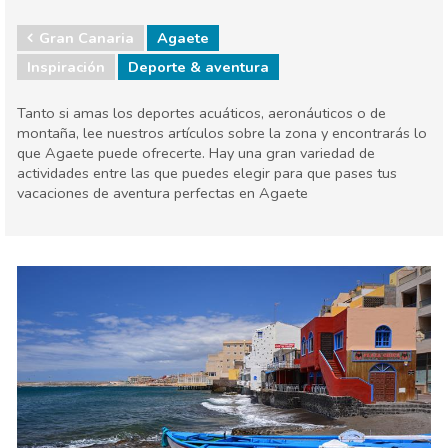
Gran Canaria
Agaete
Inspiración
Deporte & aventura
Tanto si amas los deportes acuáticos, aeronáuticos o de
montaña, lee nuestros artículos sobre la zona y encontrarás lo
que Agaete puede ofrecerte. Hay una gran variedad de
actividades entre las que puedes elegir para que pases tus
vacaciones de aventura perfectas en Agaete
España
Islas Canarias
Agenda de eventos
Comida & Restaurantes
Deporte & aventura
Dónde quedarse
Museos & Arte
Naturaleza & aire libre
Playas
Vida nocturna & Bares