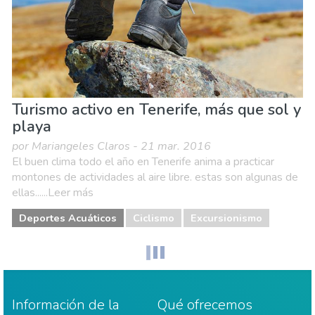
Turismo activo en Tenerife, más que sol y
playa
por Mariangeles Claros - 21 mar. 2016
El buen clima todo el año en Tenerife anima a practicar
montones de actividades al aire libre. estas son algunas de
ellas......Leer más
Deportes Acuáticos
Ciclismo
Excursionismo
Información de la
Qué ofrecemos