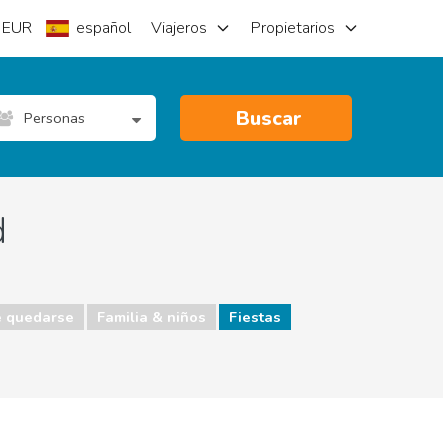
EUR
español
Viajeros
Propietarios
Buscar
Personas
d
 quedarse
Familia & niños
Fiestas