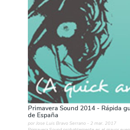
Agenda de eventos
Comida & Restaurantes
Primavera Sound 2014 - Rápida guí
de España
por Jose Luis Bravo Serrano - 2 mar. 2017
Primavera Sound probablemente es el mayor event