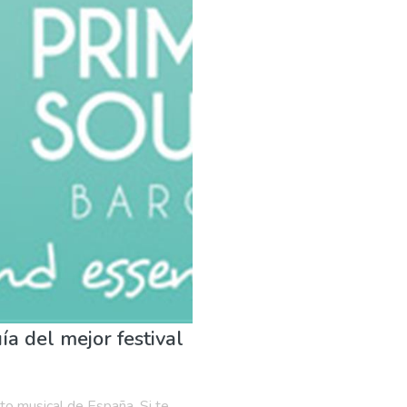
Dónde quedarse
Familia & niños
Museos & Arte
Natur
a del mejor festival
o musical de España. Si te