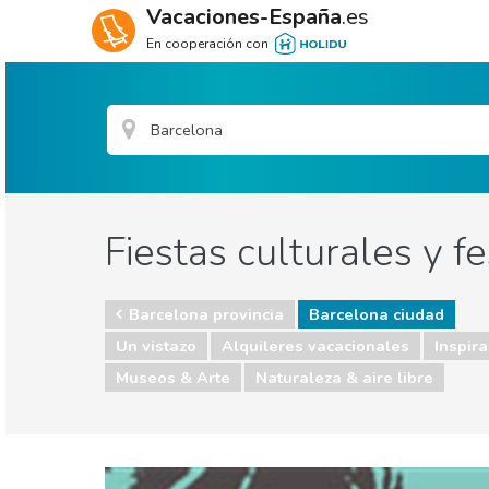
Vacaciones-España
.es
En cooperación con
Fiestas culturales y f
Barcelona provincia
Barcelona ciudad
Un vistazo
Alquileres vacacionales
Inspira
Museos & Arte
Naturaleza & aire libre
Barcelona provincia
Barcelona ciudad