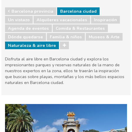
Barcelona provincia
Barcelona ciudad
Un vistazo
Alquileres vacacionales
Inspiración
Agenda de eventos
Comida & Restaurantes
Dónde quedarse
Familia & niños
Museos & Arte
Naturaleza & aire libre
Disfruta al aire libre en Barcelona ciudad y explora los
impresionantes parques y reservas naturales de la mano de
nuestros expertos en la zona, ellos te traerán la inspiración
que buscas sobre playas, montañas y los más bellos espacios
naturales en Barcelona ciudad.
Barcelona provincia
Barcelona ciudad
Agenda de eventos
Comida & Restaurantes
Dónde quedarse
Familia & niños
Museos & Arte
Naturaleza & aire libre