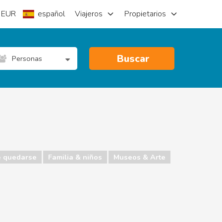
EUR
español
Viajeros
Propietarios
Buscar
Personas
 quedarse
Familia & niños
Museos & Arte