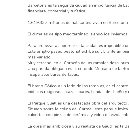
Barcelona es la segunda ciudad en importancia de Espa
financiera, comercial y turística.
1.619.337 millones de habitantes viven en Barcelona y
El clima es de tipo mediterráneo, siendo los inviern
Para empezar a saborear esta ciudad es imperdible un
Este amplio paseo peatonal exhibe su vibrante ambient
más variado.
Muy cercano, en el Corazón de las ramblas descubrim
Una parada obligada es el colorido Mercado de la Boqu
insuperable bares de tapas.
El barrio Gótico a un lado de las ramblas, es el cent
edificios religiosos, plazas, bares, tiendas de diseño
El Parque Güell es una destacada obra del arquitect
Situado sobre la colina del Carmel, este parque invita
cubiertas con piezas de cerámica y vidrio de vivos col
La obra más ambiciosa y surrealista de Gaudi, es la B