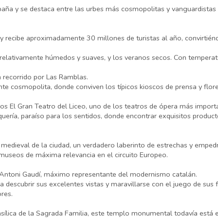
ña y se destaca entre las urbes más cosmopolitas y vanguardistas de 
 recibe aproximadamente 30 millones de turistas al año, convirtiénd
os relativamente húmedos y suaves, y los veranos secos. Con temper
 recorrido por Las Ramblas.
e cosmopolita, donde conviven los típicos kioscos de prensa y flores,
os El Gran Teatro del Liceo, uno de los teatros de ópera más impor
ería, paraíso para los sentidos, donde encontrar exquisitos product
ro medieval de la ciudad, un verdadero laberinto de estrechas y empe
 y museos de máxima relevancia en el circuito Europeo.
o Antoni Gaudí, máximo representante del modernismo catalán.
 a descubrir sus excelentes vistas y maravillarse con el juego de sus
ores.
asílica de la Sagrada Familia, este templo monumental todavía está 