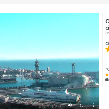
O
c
Pr
C
r