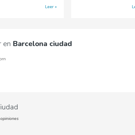
Leer
L
r en
Barcelona ciudad
orn
ciudad
opiniones