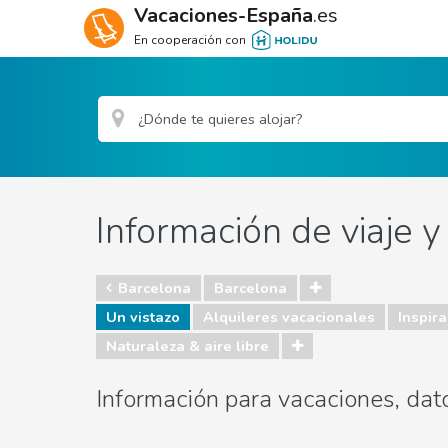
Vacaciones-España
.es
En cooperación con
Información de viaje 
Barcelona
Barcelona
Un vistazo
Alquileres vacacionales
Inspira
Naturaleza & aire libre
Información para vacaciones, dat