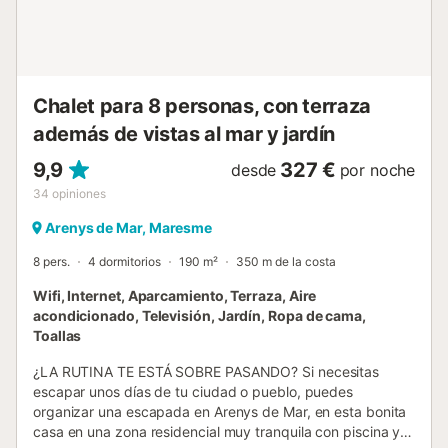
privilegio de contar con un comedor con vistas increíbles,
así como con una zona chill out para relajarse y disfrutar
en compañía bajo la luz de la luna. Todo esto
exclusivamente para usted. También hay una barbac...
Chalet para 8 personas, con terraza
además de vistas al mar y jardín
9,9
327 €
desde
por noche
34
opiniones
Arenys de Mar, Maresme
8 pers.
4 dormitorios
190 m²
350 m de la costa
Wifi, Internet, Aparcamiento, Terraza, Aire
acondicionado, Televisión, Jardín, Ropa de cama,
Toallas
¿LA RUTINA TE ESTÁ SOBRE PASANDO? Si necesitas
escapar unos días de tu ciudad o pueblo, puedes
organizar una escapada en Arenys de Mar, en esta bonita
casa en una zona residencial muy tranquila con piscina y