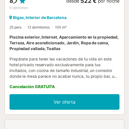
8,7
522 €
desde
por noche
6
opiniones
Bigas, Interior de Barcelona
25 pers.
12 dormitorios
100 m²
Piscina exterior, Internet, Aparcamiento en la propiedad,
Terraza, Aire acondicionado, Jardín, Ropa de cama,
Propiedad vallada, Toallas
Prepárate para tener las vacaciones de tu vida en este
hotel privado reservado exclusivamente para tus
invitados, con cocina de tamaño industrial, un comedor
donde la mesa parece no acabar nunca, tu propio bar, una
zona exterior de barbacoa y ¡2000 m² de increíbles y
Cancelación GRATUITA
exuberantes jardines con piscina! A solo 30 km del centro
turístico de Barcelona y de las fabulosas playas que lo
acompañan, tu escapada de ensueño en España te
Ver oferta
espera. Con 12 dormitorios con aire acondicionado
distribuidos en dos plantas (cada uno con baño privado),
zonas de juego que incluyen sala de billar, zona de ping-
pong y zona de futbolín, y mucho aparcamiento, Villa Rafel
ofrece una experiencia inolvidable para grupos grandes,