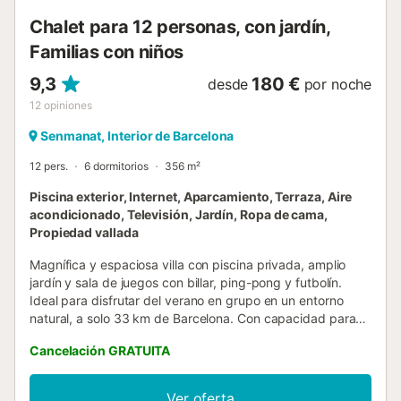
Chalet para 12 personas, con jardín,
Familias con niños
9,3
180 €
desde
por noche
12
opiniones
Senmanat, Interior de Barcelona
12 pers.
6 dormitorios
356 m²
Piscina exterior, Internet, Aparcamiento, Terraza, Aire
acondicionado, Televisión, Jardín, Ropa de cama,
Propiedad vallada
Magnífica y espaciosa villa con piscina privada, amplio
jardín y sala de juegos con billar, ping-pong y futbolín.
Ideal para disfrutar del verano en grupo en un entorno
natural, a solo 33 km de Barcelona. Con capacidad para
hasta 12 huéspedes, la casa está pensada para estancias
Cancelación GRATUITA
de varios días donde poder relajarse, compartir y disfrutar:
piscina privada, zonas exteriores y un espectacular
espacio diáfano de 60 m² que integra cocina y comedor
Ver oferta