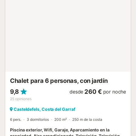
piscina no estará disponible hasta abril de 2024. Hay 10
plazas de aparcamiento disponibles en la propiedad. Se
permite un máximo de 5 mascotas. Este inmueble no
dispone de aire acondicionado. Las fiestas no están
permitidas y se debe respetar el horario de silencio
establecido de 20 a 9 horas. No se admiten huéspedes
que no formen parte de la reserva. La propiedad tiene
acceso sin escalones. Esta propiedad tiene directrices
para ayudar a los huéspedes con la correcta separación
de residuos. Se proporciona más información en el
establecimiento. Este establecimiento cuenta con
iluminación de bajo consumo. El anfitrión puede organizar
el alquiler de bicicletas, un...
Chalet para 6 personas, con jardín
9,8
260 €
desde
por noche
25
opiniones
Casteldefels, Costa del Garraf
6 pers.
3 dormitorios
200 m²
250 m de la costa
Piscina exterior, Wifi, Garaje, Aparcamiento en la
propiedad, Aire acondicionado, Televisión, Televisión