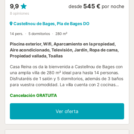
9,9
545 €
desde
por noche
8
opiniones
Castellnou de Bages, Pla de Bages DO
14 pers.
5 dormitorios
280 m²
Piscina exterior, Wifi, Aparcamiento en la propiedad,
Aire acondicionado, Televisión, Jardín, Ropa de cama,
Propiedad vallada, Toallas
Casa Reina os da la bienvenida a Castellnou de Bages con
una amplia villa de 280 m² ideal para hasta 14 personas.
Disfrutaréis de 1 salón y 5 dormitorios, además de 3 baños
para vuestra comodidad. La villa cuenta con 2 cocinas
compartidas totalmente equipadas e incluye Wi-Fi de alta
Cancelación GRATUITA
velocidad para videollamadas, aire acondicionado en
ambos salones, televisión privada, lavadora, secadora,
calefacción por radiadores en toda la casa y cafetera.
Ver oferta
Para familias con niños, hay 2 tronas, cuna y juguetes y
libros compartidos. En el exterior, podréis relajaros en el
jardín privado con hamacas, terrazas cubiertas y
descubiertas, balcón privado, ducha exterior y barbacoa