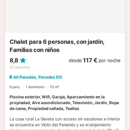
ni celebrar fiestas. Es necesario encender los dispositivos
de CCTV si los huéspedes salen de la casa....
Chalet para 6 personas, con jardín,
Familias con niños
8,8
117 €
desde
por noche
13
opiniones
Alt Penedès, Penedes DO
6 pers.
1 dormitorio
70 m²
Piscina exterior, Wifi, Garaje, Aparcamiento en la
propiedad, Aire acondicionado, Televisión, Jardín, Ropa
de cama, Propiedad vallada, Toallas
La casa rural La Geneta con acceso sin escalones e interior
se encuentra en Vilobi del Penedés y es el alojamiento