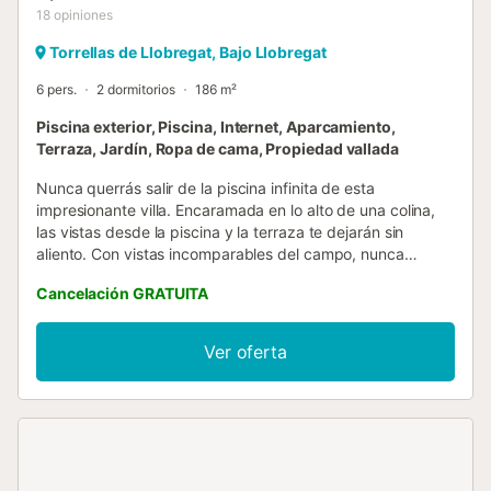
18
opiniones
Torrellas de Llobregat, Bajo Llobregat
6 pers.
2 dormitorios
186 m²
Piscina exterior, Piscina, Internet, Aparcamiento,
Terraza, Jardín, Ropa de cama, Propiedad vallada
Nunca querrás salir de la piscina infinita de esta
impresionante villa. Encaramada en lo alto de una colina,
las vistas desde la piscina y la terraza te dejarán sin
aliento. Con vistas incomparables del campo, nunca
querrás salir de la piscina infinita de esta impresionante
Cancelación GRATUITA
villa. Encaramada en lo alto de una colina, las vistas desde
la piscina y la terraza te dejarán sin aliento, con colinas
boscosas que se extienden hasta donde alcanza la vista.
Ver oferta
La zona ajardinada ofrece el lugar perfecto para sentarse
en una de las muchas tumbonas y disfrutar del cálido sol
en tu cara, ideal después de un largo día de caminata o
exploración de esta fascinante zona. También hay una
gran zona sombreada bajo los aleros de la casa cuando el
sol es demasiado intenso, completa con una hamaca y