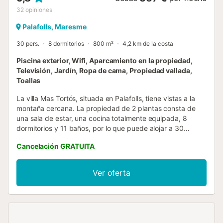
32
opiniones
Palafolls, Maresme
30 pers.
8 dormitorios
800 m²
4,2 km de la costa
Piscina exterior, Wifi, Aparcamiento en la propiedad,
Televisión, Jardín, Ropa de cama, Propiedad vallada,
Toallas
La villa Mas Tortós, situada en Palafolls, tiene vistas a la
montaña cercana. La propiedad de 2 plantas consta de
una sala de estar, una cocina totalmente equipada, 8
dormitorios y 11 baños, por lo que puede alojar a 30
personas. Los servicios adicionales incluyen Wi-Fi,
Cancelación GRATUITA
televisión, calefacción en toda la casa y lavadora. Además,
tiene a su disposición una mesa de ping-pong y una mesa
de billar. También hay una cuna y una trona. Este alquiler
Ver oferta
de vacaciones ofrece un espacio exterior privado con
jardín, terraza descubierta, terraza cubierta, barbacoa y
ducha exterior. La propiedad está ubicada en cerca de la
playa y en un lugar ideal para visitar el parque acuático
Marineland y las aguas cristalinas de la Costa Brava. La