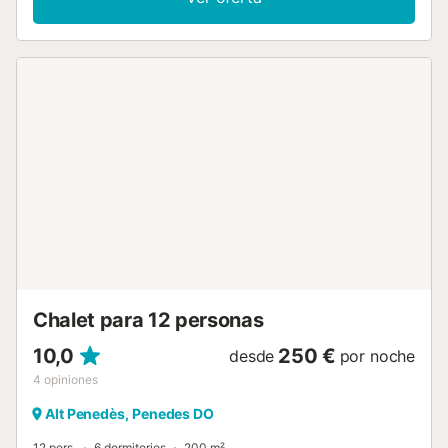
con una gran isla central. LA VILLA: Esta villa de 350 m²
ubicada en una zona residencial tranquila combina
espacio, confort y áreas pensadas para la convivencia en
grupo. En verano, la casa se disfruta especialmente
gracias a su jardín privado con piscina, varias terrazas y
zonas de comedor y descanso al aire libre. En su interior,
destacan: Una zona de ocio con billar, ping-pong y
futbolín. Un gran espacio diáfano de más de 60 m² que
integra cocina y comedor en un ambiente moderno,
luminoso y muy funcional, ideal para cocinar, compartir y
pasar tiempo juntos. Perfecta tanto para grupos como
para familias. DISTRIBUCIÓN: La casa dispone de 6
habitaciones repartidas en 3 plantas, ofreciendo espacio y
confort para hasta 12 personas: 4 habitaciones con cama
de matrimonio (1 máster suite): 2 camas de 135x200 cm, 1
de 180x200 cm y 1 de 150x200 cm. 1 habitación con
Chalet para 12 personas
cama de matrimonio de 135x200 cm + 1 cama individual. 1
habitación individual. 4 ...
10,0
250 €
desde
por noche
4
opiniones
Alt Penedès, Penedes DO
12 pers.
6 dormitorios
200 m²