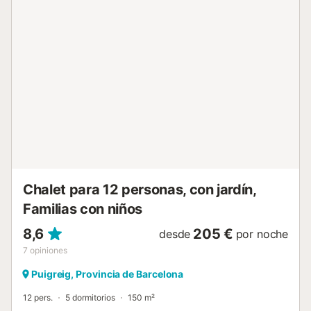
pero también una abundancia de espacio y rincones
tranquilos para disfrutar de las vistas y de momentos de
paz, todo a pocos kilómetros de la capital de las aguas
termales de Cataluña, Caldes de Montbui. ¡Únete a
nosotros para crear recuerdos inolvidables! Distribución de
dormitorios: Dormitorio 1: 3 camas individuales Dormitorio
2: Cama doble Dormitorio 3: 2 camas individuales
Dormitorio 4: Cama doble Dormitorio 5: 2 camas
individuales Dormitorio 6: Cama Queen Dormitorio 7: 2
camas individuales Dormitorio 8: Cama doble Dormitorio 9:
2 camas individuales Dormitorio 10: 2 camas individuales
Dormitorio 11: 2 camas individuales Dormitorio 12: Cama
doble Los tamaños de las camas son 100x...
Chalet para 12 personas, con jardín,
Familias con niños
8,6
205 €
desde
por noche
7
opiniones
Puigreig, Provincia de Barcelona
12 pers.
5 dormitorios
150 m²