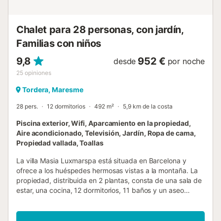
propiedad tiene...
Chalet para 28 personas, con jardín,
Familias con niños
9,8
952 €
desde
por noche
25
opiniones
Tordera, Maresme
28 pers.
12 dormitorios
492 m²
5,9 km de la costa
Piscina exterior, Wifi, Aparcamiento en la propiedad,
Aire acondicionado, Televisión, Jardín, Ropa de cama,
Propiedad vallada, Toallas
La villa Masia Luxmarspa está situada en Barcelona y
ofrece a los huéspedes hermosas vistas a la montaña. La
propiedad, distribuida en 2 plantas, consta de una sala de
estar, una cocina, 12 dormitorios, 11 baños y un aseo
adicional, lo que permite alojar hasta 28 personas. Entre
los servicios adicionales se incluyen Wi-Fi de alta velocidad
(apto para videollamadas) con un espacio de trabajo,