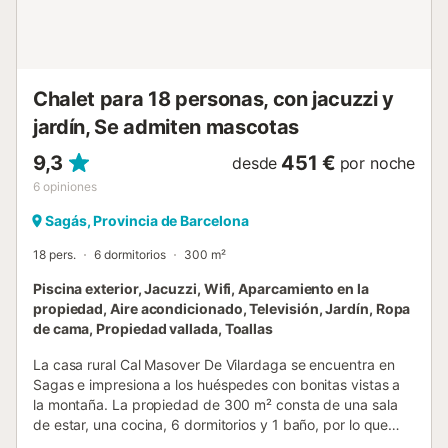
para unas vacaciones en familia, una escapada romántica
o unos días de desconexión con amigos, Casa Montserrat
ofrece una experiencia única donde la naturaleza, la
historia y el bienestar se combinan para crear recuerdos
inolvidables....
Chalet para 18 personas, con jacuzzi y
jardín, Se admiten mascotas
9,3
451 €
desde
por noche
6
opiniones
Sagás, Provincia de Barcelona
18 pers.
6 dormitorios
300 m²
Piscina exterior, Jacuzzi, Wifi, Aparcamiento en la
propiedad, Aire acondicionado, Televisión, Jardín, Ropa
de cama, Propiedad vallada, Toallas
La casa rural Cal Masover De Vilardaga se encuentra en
Sagas e impresiona a los huéspedes con bonitas vistas a
la montaña. La propiedad de 300 m² consta de una sala
de estar, una cocina, 6 dormitorios y 1 baño, por lo que
puede alojar a 18 personas. Los servicios adicionales