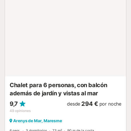
privada. La piscina exterior temática privada, con 2
toboganes de agua, está disponible todo el año. En el
porche encontraréis una gran mesa para comidas al aire
libre. La villa dispone de 1 plaza de aparcamiento
compartida en el recinto y más plazas disponibles en la
calle. Hay 8 bicicletas para explorar la zona y una sala de
juegos con billar, ping-pong, dardos, air hockey, futbolín,
máquina recreativa y sala infantil. Se proporcionan toallas
de playa. No se permiten eventos. Respetad el horario de
silencio de 22:00 a 9:00. Rutas de senderismo y ciclismo
están a solo 2 minutos a pie. Montserrat está a 30 minutos
en coche, Barcelona a 45 minutos, la playa a 50 minutos y
Andorra a 1 hora y 45 minutos....
Chalet para 6 personas, con balcón
además de jardín y vistas al mar
9,7
294 €
desde
por noche
49
opiniones
Arenys de Mar, Maresme
6 pers.
3 dormitorios
73 m²
90 m de la costa