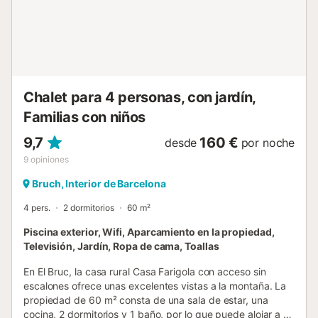
abierta, muy práctica y bien equipada con una nevera-
congelador de gran capacidad y electrodomésticos
nuevos. Y una pequeña zona de lavanderia con acceso
directo al exterior. 2 habitaciones dobles con dos camas
individuales. 1 habitación doble con cama doble y baño
privado con ducha. Todas las habitaciones disponen de
espacio para guardar ropa y ventana con vista a la
Chalet para 4 personas, con jardín,
propiedad o al mar. Otro baño con ducha a disposición y
varios...
Familias con niños
9,7
160 €
desde
por noche
9
opiniones
Bruch, Interior de Barcelona
4 pers.
2 dormitorios
60 m²
Piscina exterior, Wifi, Aparcamiento en la propiedad,
Televisión, Jardín, Ropa de cama, Toallas
En El Bruc, la casa rural Casa Farigola con acceso sin
escalones ofrece unas excelentes vistas a la montaña. La
propiedad de 60 m² consta de una sala de estar, una
cocina, 2 dormitorios y 1 baño, por lo que puede alojar a 4