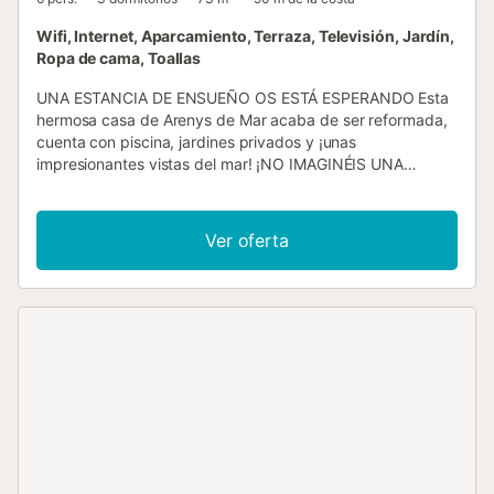
Wifi, Internet, Aparcamiento, Terraza, Televisión, Jardín,
Ropa de cama, Toallas
UNA ESTANCIA DE ENSUEÑO OS ESTÁ ESPERANDO Esta
hermosa casa de Arenys de Mar acaba de ser reformada,
cuenta con piscina, jardines privados y ¡unas
impresionantes vistas del mar! ¡NO IMAGINÉIS UNA
SALIDA DE SOL, VENID A DISFRUTARLA! La ubicación es
ideal para poder disfrutar de las diferentes zonas del jardín
típico de la costa mediterránea. Situada en una pequeña
Ver oferta
colina, frente al mar, en una zona residencial muy tranquila
y no muy concurrida. Consideramos que es esencial venir
con su vehículo, pero no es un problema porque podrá
aparcar dentro de la misma propiedad. LA CASA Y EL
ESPACIO Cómoda y luminosa, con una reforma que
potencia aún más el espacio. Entrando desde la puerta
principal no encontramos con el recibidor, las dos primeras
habitaciones y nos abrimos paso a la amplia sala de
comedor con chimenea. Hay unas grandes puertas de
cristal que nos dan acceso a una larga terraza. Esta sala
nos conecta con la sala de estar con vistas al mar. Cocina