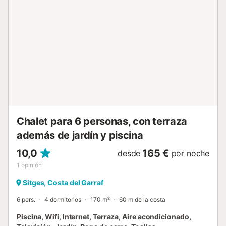
muebles lounge suaves para la máxima relajación. La
fachada de la casa es grande y moderna, hecha con
ladrillo rojo y detalles de madera, realmente destaca entre
su entorno. Desde la zona de la piscina, se puede acceder
directamente a través de puertas correderas de cristal, o
alternativamente se puede acceder desde la zona del
camino de entrada. La zona del salón también es fresca y
moderna, completa con vigas anchas de madera y
grandes ventanales para dejar entrar la luz natural. Las
baldosas blancas y los muebles ayudan a que la
habitación se sienta aún más abierta y espaciosa. También
hay una segunda zon...
Chalet para 6 personas, con terraza
además de jardín y piscina
10,0
165 €
desde
por noche
1
opinión
Sitges, Costa del Garraf
6 pers.
4 dormitorios
170 m²
60 m de la costa
Piscina, Wifi, Internet, Terraza, Aire acondicionado,