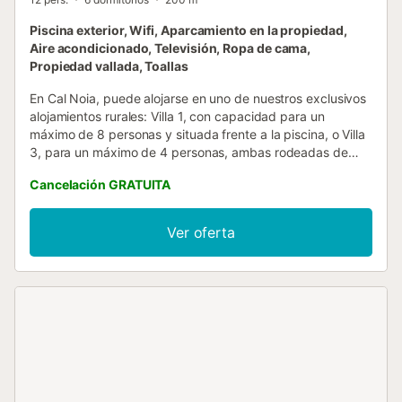
Piscina exterior, Wifi, Aparcamiento en la propiedad,
Aire acondicionado, Televisión, Ropa de cama,
Propiedad vallada, Toallas
En Cal Noia, puede alojarse en uno de nuestros exclusivos
alojamientos rurales: Villa 1, con capacidad para un
máximo de 8 personas y situada frente a la piscina, o Villa
3, para un máximo de 4 personas, ambas rodeadas de
viñedos. Disfrute de la tranquilidad del entorno mientras
Cancelación GRATUITA
saborea una copa de vino o, si lo prefiere, una refrescante
copa de cava. Dependiendo del tamaño del grupo, se
habilitan únicamente las villas y habitaciones necesarias,
Ver oferta
manteniéndose el resto de las habitaciones cerradas y sin
alquilar a otros huéspedes, lo que garantiza privacidad y
exclusividad durante su estancia. La zona de la piscina
está equipada con tumbonas, sombrillas y una pérgola
cubierta de cañas naturales, ideal para relajarse y
desconectar en plena naturaleza. Desde la piscina, podrá
disfrutar de unas vistas espectaculares a los viñedos, la
imponente torre medieval de Castellot y, en la distancia, el
mar Mediterráneo....