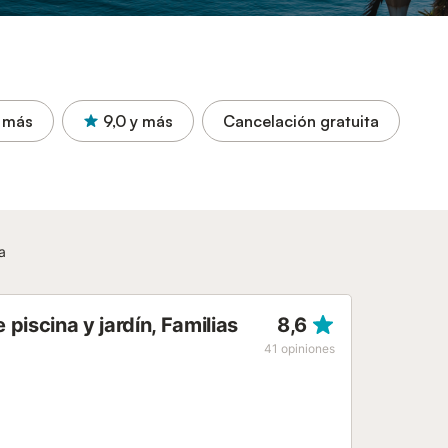
 más
9,0
y más
Cancelación gratuita
a
iscina y jardín, Familias
8,6
41
opiniones