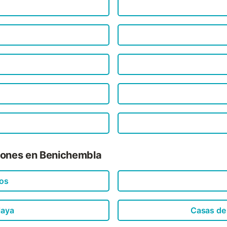
iones en Benichembla
os
laya
Casas de