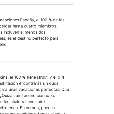
acaciones España, el 100 % de los
lbergar hasta cuatro miembros.
ts incluyen al menos dos
ues, es el destino perfecto para
eño!
cina, el 100 % tiene jardín, y el 0 %
estinación encontrarás sin duda,
 para unas vacaciones perfectas. Qué
¿Quizás aire acondicionado o
 los chalets tienen aire
 chimenea. En verano, puedes
libre como comidas o tomar el sol, y