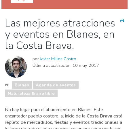
Girona provincia
Blanes
Las mejores atracciones
Agenda de eventos
Familia & niños
y eventos en Blanes, en
Naturaleza & aire libre
Playas
la Costa Brava.
por
Javier Millos Castro
Última actualización:
10 may. 2017
en
Blanes
Agenda de eventos
Naturaleza & aire libre
No hay lugar para el aburrimiento en Blanes. Este
encantador pueblo costero, al inicio de la
Costa Brava
está
repleto de
mercadillos, fiestas y eventos tradicionales
a
lo largo de todo el año y muchas cosas por ver y por hacer.