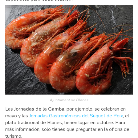
Ajuntament de Blanes
Las
Jornadas de la Gamba
, por ejemplo, se celebran en
mayo y las
Jornadas Gastronómicas del Suquet de Peix
, el
plato tradicional de Blanes, tienen lugar en octubre. Para
más información, solo tienes que preguntar en la oficina de
turismo.