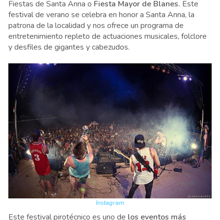
Fiestas de Santa Anna o
Fiesta Mayor de Blanes.
Este
festival de verano se celebra en honor a Santa Anna, la
patrona de la localidad y nos ofrece un programa de
entretenimiento repleto de actuaciones musicales, folclore
y desfiles de gigantes y cabezudos.
Instagram
Este festival pirotécnico es uno de
los eventos más