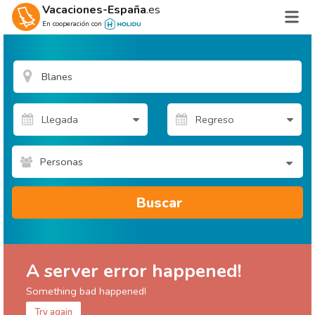
Vacaciones-España
.es
En cooperación con
Personas
Buscar
A server error happened!
Something bad happened!
Try again