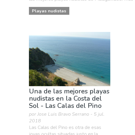
Playas nudistas
Una de las mejores playas
nudistas en la Costa del
Sol - Las Calas del Pino
por Jose Luis Bravo Serrano - 5 jul.
2018
Las Calas del Pino es otra de esas
joyas ocultas situadas justo en la