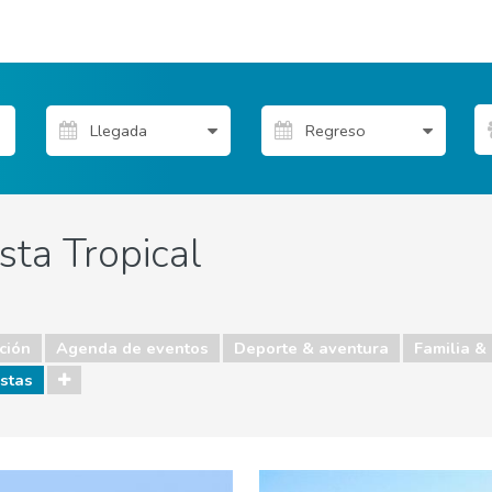
sta Tropical
ción
Agenda de eventos
Deporte & aventura
Familia &
stas