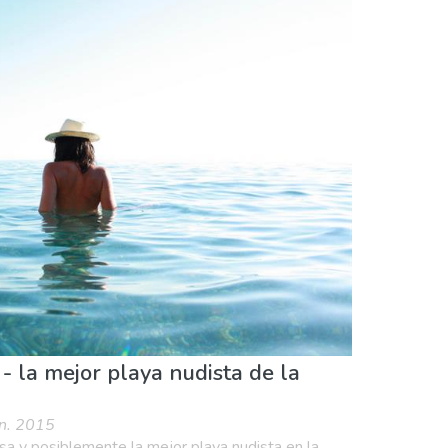
a & niños
Museos & Arte
- la mejor playa nudista de la
un. 2015
sa y posiblemente la mejor playa nudista en la