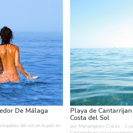
Compras
Deporte & aventura
Dónde quedarse
Famili
rna & Bares
dedor De Málaga
Playa de Cantarrijan 
Costa del Sol
osquilleo del sol en tu piel en
por Mariangeles Claros - 1 j
Cantarriján es una playa hermo