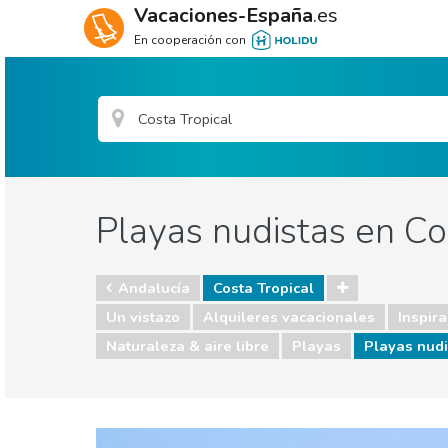
Vacaciones-España
.es
En cooperación con
Playas nudistas en Co
Andalucía
Costa Tropical
Un vistazo
Alquileres vacacionales
Inspira
Naturaleza & aire libre
Playas
Playas nudi
España
Andalucía