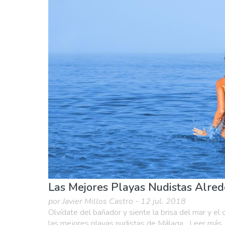
Agenda de eventos
Comida & Restaurantes
Naturaleza & aire libre
Playas
Vida noctu
Las Mejores Playas Nudistas Alre
por Javier Millos Castro - 12 jul. 2018
Olvídate del bañador y siente la brisa del mar y el c
las mejores playas nudistas de Málaga....Leer más