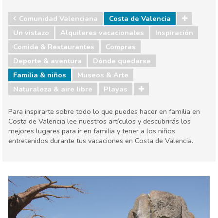
Comunidad Valenciana
Costa de Valencia
Un vistazo
Alquileres vacacionales
Inspiración
Comida & Restaurantes
Compras
Deporte & aventura
Dónde quedarse
Familia & niños
Museos & Arte
Naturaleza & aire libre
Playas
Para inspirarte sobre todo lo que puedes hacer en familia en
Costa de Valencia lee nuestros artículos y descubrirás los
mejores lugares para ir en familia y tener a los niños
entretenidos durante tus vacaciones en Costa de Valencia.
Comunidad Valenciana
Costa de Valencia
Comida & Restaurantes
Compras
Deporte & aventura
Dónde quedarse
Familia & niños
Museos & Arte