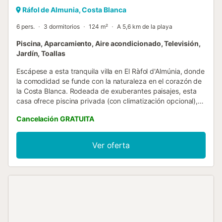
Ráfol de Almunia, Costa Blanca
6 pers.
3 dormitorios
124 m²
A 5,6 km de la playa
Piscina, Aparcamiento, Aire acondicionado, Televisión,
Jardín, Toallas
Escápese a esta tranquila villa en El Ràfol d'Almúnia, donde
la comodidad se funde con la naturaleza en el corazón de
la Costa Blanca. Rodeada de exuberantes paisajes, esta
casa ofrece piscina privada (con climatización opcional),
aire acondicionado y cocina totalmente equipada, ideal
Cancelación GRATUITA
para familias o amigos que buscan una escapada
relajante. La terraza y el jardín exteriores ofrecen rincones
perfectos para relajarse, mientras que el aparcamiento
Ver oferta
privado le aporta mayor comodidad. El Ràfol d'Almúnia es
un encantador pueblo conocido por sus calles encaladas,
su histórica iglesia y sus impresionantes vistas al campo.
Su céntrica ubicación lo convierte en un punto de partida
ideal para explorar las playas cercanas, las pintorescas
rutas de senderismo y los lugares de interés cultural. El
clima cálido y el ambiente relajado ofrecen una auténtica
experiencia rural española. Comience sus mañanas con un