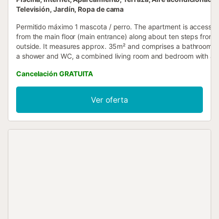
Televisión, Jardín, Ropa de cama
Permitido máximo 1 mascota / perro. The apartment is accesse
from the main floor (main entrance) along about ten steps from 
outside. It measures approx. 35m² and comprises a bathroom w
a shower and WC, a combined living room and bedroom with a
double bed (180 x 208cm) and a TV, as well as a little kitchen un
Cancelación GRATUITA
with a coffee machine, washbasin and mini fridge. The view fro
the three floor-to-ceiling windows spans the rose garden of the
house with a reading pavilion as far as the sea. A cupboard, mirr
Ver oferta
dresser etc. are included.Please note that this accommodation i
guest room. Please note that this accommodation is a guest roo
ESFCTU0000030150002882870000000000000000000VT470