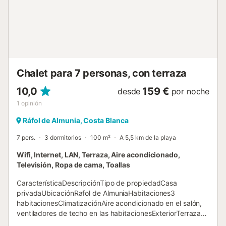
Chalet para 7 personas, con terraza
10,0
159 €
desde
por noche
1
opinión
Ráfol de Almunia, Costa Blanca
7 pers.
3 dormitorios
100 m²
A 5,5 km de la playa
Wifi, Internet, LAN, Terraza, Aire acondicionado,
Televisión, Ropa de cama, Toallas
CaracterísticaDescripciónTipo de propiedadCasa
privadaUbicaciónRafol de AlmuniaHabitaciones3
habitacionesClimatizaciónAire acondicionado en el salón,
ventiladores de techo en las habitacionesExteriorTerraza
amplia con vistas al marCocinaCocina