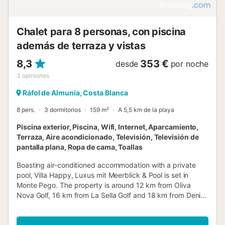
Chalet para 8 personas, con piscina
además de terraza y vistas
8,3
353 €
desde
por noche
3
opiniones
Ráfol de Almunia, Costa Blanca
8 pers.
3 dormitorios
159 m²
A 5,5 km de la playa
Piscina exterior, Piscina, Wifi, Internet, Aparcamiento,
Terraza, Aire acondicionado, Televisión, Televisión de
pantalla plana, Ropa de cama, Toallas
Boasting air-conditioned accommodation with a private
pool, Villa Happy, Luxus mit Meerblick & Pool is set in
Monte Pego. The property is around 12 km from Oliva
Nova Golf, 16 km from La Sella Golf and 18 km from Denia
Bus Station....