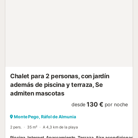
refrescante baño y luego salga a explorar la costa o
disfrute de un tranquilo paseo por las colinas. Ya sea
saboreando la gastronomía local o simplemente
disfrutando de las vistas, esta villa ofrece una experiencia
mediterránea tranquila y auténtica. Por razones de
seguridad la casa no se arrendará a grupos de jovenes No
se admiten reservas para grupos con personas menores
de 21 años Organizar fiestas de estudiantes, fiestas de
despedida y botellones están prohibidos en esta
vivienda...
Chalet para 2 personas, con jardín
además de piscina y terraza, Se
admiten mascotas
130 €
desde
por noche
Monte Pego, Ráfol de Almunia
2 pers.
35 m²
A 4,3 km de la playa
Piscina, Internet, Aparcamiento, Terraza, Aire acondicionado,