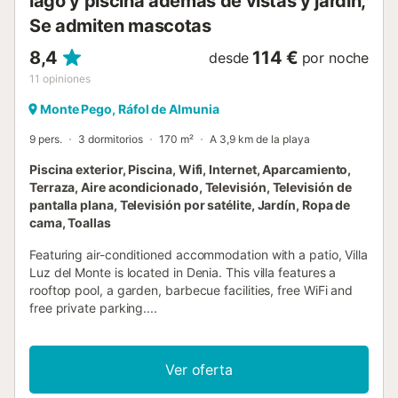
lago y piscina además de vistas y jardín,
Se admiten mascotas
8,4
114 €
desde
por noche
11
opiniones
Monte Pego, Ráfol de Almunia
9 pers.
3 dormitorios
170 m²
A 3,9 km de la playa
Piscina exterior, Piscina, Wifi, Internet, Aparcamiento,
Terraza, Aire acondicionado, Televisión, Televisión de
pantalla plana, Televisión por satélite, Jardín, Ropa de
cama, Toallas
Featuring air-conditioned accommodation with a patio, Villa
Luz del Monte is located in Denia. This villa features a
rooftop pool, a garden, barbecue facilities, free WiFi and
free private parking....
Ver oferta