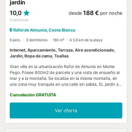
jardín
10,0
188 €
desde
por noche
6
opiniones
Ráfol de Almunia, Costa Blanca
6 pers.
3 dormitorios
180 m²
A 5,6 km de la playa
Internet, Aparcamiento, Terraza, Aire acondicionado,
Jardín, Ropa de cama, Toallas
Gran villa en la urbanización Rafol de Almunia en Monte
Pego. Posee 800m2 de parcela y una vista de ensueño al
mar y a la montaña. Se localiza en la misma montaña, en
una zona muy tranquila en una calle sin salida. EL jardín se
compone mayoritariamente por plantas mediterráneas,
Cancelación GRATUITA
palmeras y arbustos. La piscina privada cuenta con
escalera romana y mide 8m x 4m con una amplia terraza
donde poder disfrutar de las maravillosas vistas. Junto a la
Ver oferta
piscina se encuentra la ducha exterior, una barbacoa, una
pequeña nevera y una mesa que complementan el
espacio. La vivienda de dos plantas tiene 130m2 y está
repartida de la siguiente manera, en la planta baja se