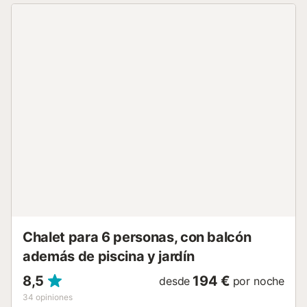
solo 5 km de la playa, ideal para disfrutar del sol y
practicar deportes acuáticos. Los aficionados al golf
apreciarán el campo cercano, también a 5 km. Explore el
centro de Pego, a solo 2,5 km, donde encontrará
supermercados, productos locales y encantadores
restaurantes. Las excursiones de un día a Denia, Teulada y
Moraira (entre 20 y 40 km) ofrecen experiencias
culturales, gastronomía y paseos junto al mar. El
aeropuerto de Valencia está a 95 km de la propiedad, por
lo que se recomienda disponer de coche para explorar la
zona. Diversión con mascotas Traiga hasta 2 mascotas por
un pequeño suplemento, ya que la villa da la bienvenida a
sus compañeros peludos. El amplio jardín y la terraza son
perfectos para que jueguen, mientras que los senderos
cercanos y los lugares que admit...
Chalet para 6 personas, con balcón
además de piscina y jardín
8,5
194 €
desde
por noche
34
opiniones