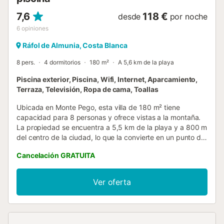
7,6
118 €
desde
por noche
6
opiniones
Ráfol de Almunia, Costa Blanca
8 pers.
4 dormitorios
180 m²
A 5,6 km de la playa
Piscina exterior, Piscina, Wifi, Internet, Aparcamiento,
Terraza, Televisión, Ropa de cama, Toallas
Ubicada en Monte Pego, esta villa de 180 m² tiene
capacidad para 8 personas y ofrece vistas a la montaña.
La propiedad se encuentra a 5,5 km de la playa y a 800 m
del centro de la ciudad, lo que la convierte en un punto de
partida para explorar la región. El interior se distribuye en
Cancelación GRATUITA
una estructura independiente con 4 dormitorios equipados
con camas de matrimonio, camas individuales y un sofá
cama, además de 3 baños. Una chimenea es el punto
Ver oferta
central de la zona de estar, mientras que la cocina cuenta
con frigorífico, lavavajillas, microondas y fogones. Para el
entretenimiento, la villa incluye televisión, reproductor de
DVD y una selección de libros y medios para niños. La