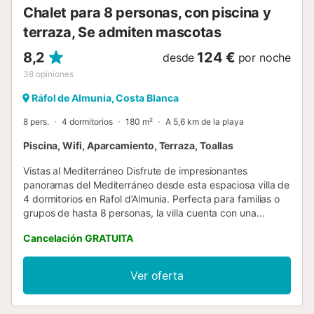
Chalet para 8 personas, con piscina y
terraza, Se admiten mascotas
8,2
124 €
desde
por noche
38
opiniones
Ráfol de Almunia, Costa Blanca
8 pers.
4 dormitorios
180 m²
A 5,6 km de la playa
Piscina, Wifi, Aparcamiento, Terraza, Toallas
Vistas al Mediterráneo Disfrute de impresionantes
panoramas del Mediterráneo desde esta espaciosa villa de
4 dormitorios en Rafol d’Almunia. Perfecta para familias o
grupos de hasta 8 personas, la villa cuenta con una
piscina privada de 8 x 5 m, una terraza vallada y mobiliario
Cancelación GRATUITA
de jardín para relajarse por las tardes. El salón y el
comedor son luminosos y ventilados, con una acogedora
chimenea, televisión y cómodos asientos. La cocina
Ver oferta
totalmente equipada y la zona de barbacoa exterior
facilitan la preparación de comidas mientras se disfruta del
paisaje. Ubicación privilegiada La villa se encuentra a tan