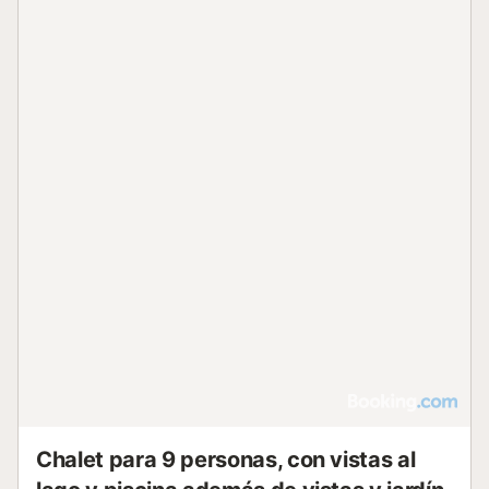
calefacción y el WiFi están disponibles en toda la
propiedad. En el exterior, encontrará una piscina privada,
una terraza con barbacoa y mobiliario de jardín. Hay
aparcamiento disponible en la propiedad. Se admiten
mascotas y la villa es para no fumadores. Cerca, podrá
acceder a una pista de tenis, un campo de golf a menos
de 3 km y diversas instalaciones de deportes acuáticos.
Los alrededores son adecuados para el ciclismo y el
senderismo, con servicios locales como restaurantes y
tiendas a menos de 1 km en las zonas cercanas de el Ràfol
d'Almúnia y la zona residencial de Bellavista....
Chalet para 9 personas, con vistas al