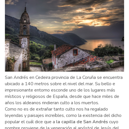
San Andrés en Cedeira provincia de La Coruña se encuentra
ubicado a 140 metros sobre el nivel del mar. Su bello e
impresionante entorno esconde uno de los lugares más
místicos y religiosos de España, desde que hace miles de
años los aldeanos rindieran culto a los muertos.
Como no es de extrañar tanto culto nos ha regalado
leyendas y paisajes increíbles, como la existencia del dicho
popular el cuál dice que a
la capilla de San Andrés
cuyo
nombre proviene de la veneración al apóstol de Jesús del