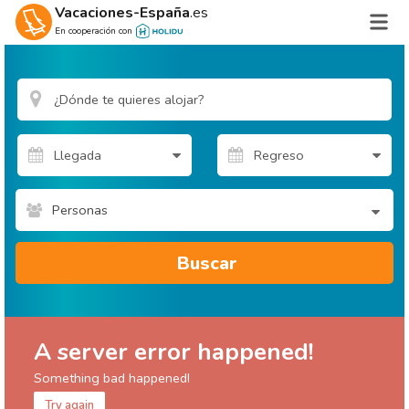
Vacaciones-España
.es
En cooperación con
Personas
Buscar
A server error happened!
Something bad happened!
Try again