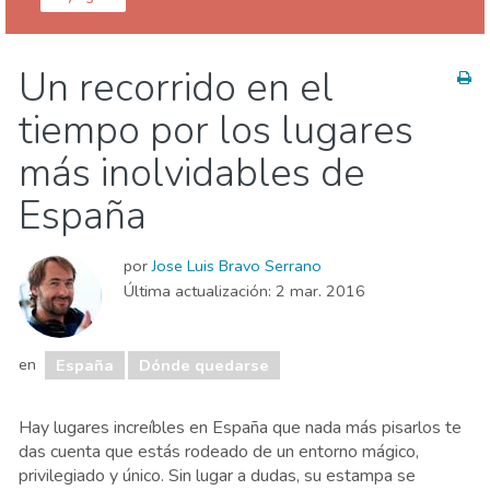
España
Un recorrido en el
Agenda de eventos
Comida & Restaurantes
tiempo por los lugares
Compras
Deporte & aventura
Dónde quedarse
Familia & niños
Museos & Arte
más inolvidables de
Naturaleza & aire libre
Playas
España
Vida nocturna & Bares
por
Jose Luis Bravo Serrano
Última actualización:
2 mar. 2016
en
España
Dónde quedarse
Hay lugares increíbles en España que nada más pisarlos te
das cuenta que estás rodeado de un entorno mágico,
privilegiado y único. Sin lugar a dudas, su estampa se