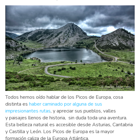
Todos hemos oído hablar de los Picos de Europa, cosa
distinta es
haber caminado por alguna de sus
impresionantes rutas
, y apreciar sus pueblos, valles
y paisajes llenos de historia, sin duda toda una aventura.
Esta belleza natural es accesible desde Asturias, Cantabria
y Castilla y León. Los Picos de Europa es la mayor
formación caliza de la Europa Atlántica.