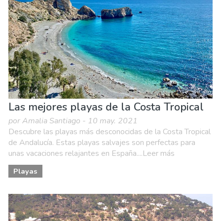
Familia & niños
Museos & Arte
Naturaleza & aire libre
Playas
Vida nocturna & Bares
Las mejores playas de la Costa Tropical
por Amalia Santiago - 10 may. 2021
Descubre las playas más desconocidas de la Costa Tropical
de Andalucía. Estas playas salvajes son perfectas para
unas vacaciones relajantes en España....Leer más
Playas