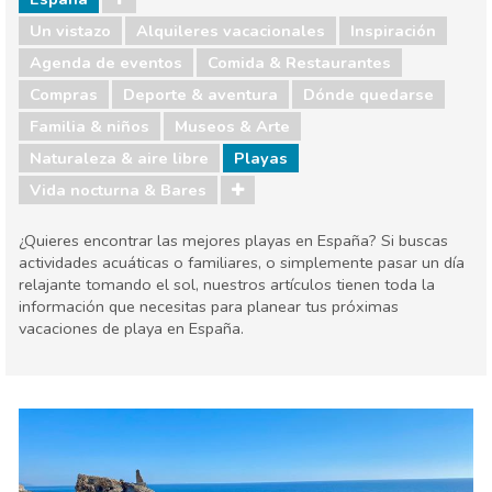
Un vistazo
Alquileres vacacionales
Inspiración
Agenda de eventos
Comida & Restaurantes
Compras
Deporte & aventura
Dónde quedarse
Familia & niños
Museos & Arte
Naturaleza & aire libre
Playas
Vida nocturna & Bares
¿Quieres encontrar las mejores playas en España? Si buscas
actividades acuáticas o familiares, o simplemente pasar un día
relajante tomando el sol, nuestros artículos tienen toda la
información que necesitas para planear tus próximas
vacaciones de playa en España.
España
Agenda de eventos
Comida & Restaurantes
Compras
Deporte & aventura
Dónde quedarse