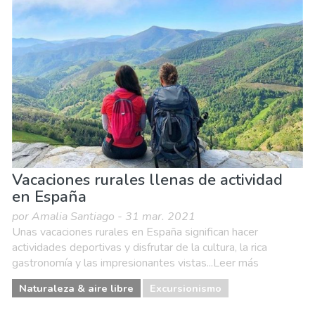
Compras
Deporte & aventura
Dónde quedarse
Familia & niños
Museos & Arte
Naturaleza & aire libre
Playas
Vida nocturna & Bares
Vacaciones rurales llenas de actividad
en España
por Amalia Santiago - 31 mar. 2021
Unas vacaciones rurales en España significan hacer
actividades deportivas y disfrutar de la cultura, la rica
gastronomía y las impresionantes vistas...Leer más
Naturaleza & aire libre
Excursionismo