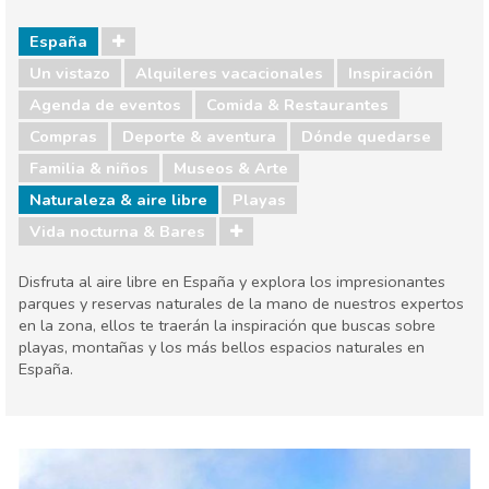
España
Un vistazo
Alquileres vacacionales
Inspiración
Agenda de eventos
Comida & Restaurantes
Compras
Deporte & aventura
Dónde quedarse
Familia & niños
Museos & Arte
Naturaleza & aire libre
Playas
Vida nocturna & Bares
Disfruta al aire libre en España y explora los impresionantes
parques y reservas naturales de la mano de nuestros expertos
en la zona, ellos te traerán la inspiración que buscas sobre
playas, montañas y los más bellos espacios naturales en
España.
España
Agenda de eventos
Comida & Restaurantes