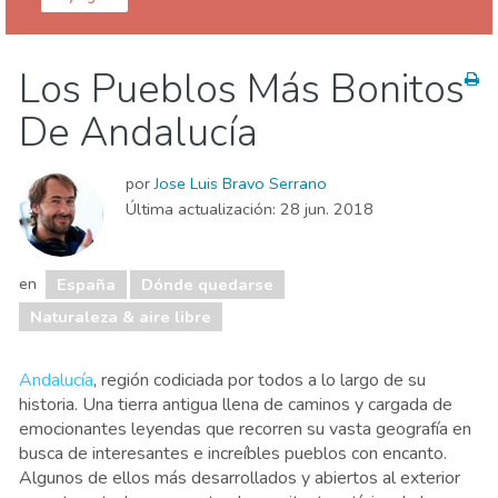
España
Los Pueblos Más Bonitos
Agenda de eventos
Comida & Restaurantes
De Andalucía
Compras
Deporte & aventura
Dónde quedarse
Familia & niños
Museos & Arte
por
Jose Luis Bravo Serrano
Naturaleza & aire libre
Playas
Última actualización:
28 jun. 2018
Vida nocturna & Bares
en
España
Dónde quedarse
Naturaleza & aire libre
Andalucía
, región codiciada por todos a lo largo de su
historia. Una tierra antigua llena de caminos y cargada de
emocionantes leyendas que recorren su vasta geografía en
busca de interesantes e increíbles pueblos con encanto.
Algunos de ellos más desarrollados y abiertos al exterior