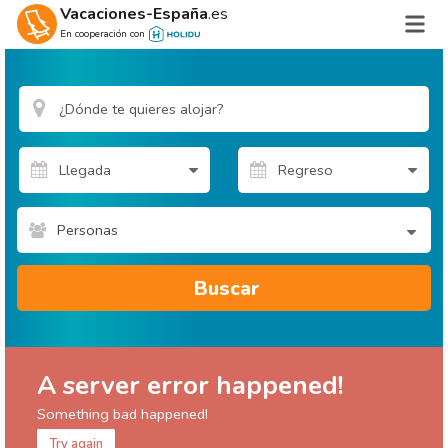
Vacaciones-España
.es
En cooperación con
Personas
Buscar
A server error happened!
Something bad happened!
Try again