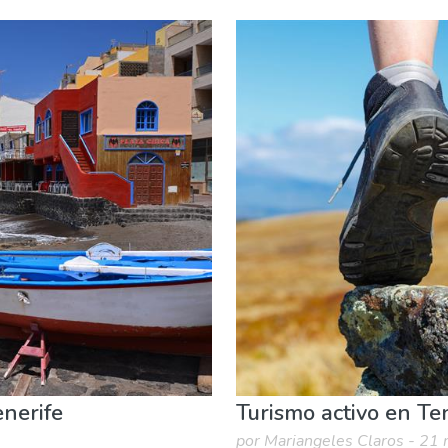
Deporte & aventura
Dónde quedarse
Museos & Arte
enerife
Turismo activo en Ten
por Mariangeles Claros - 21