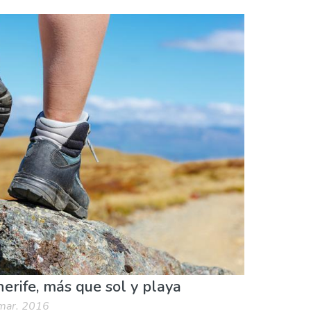
Naturaleza & aire libre
Playas
erife, más que sol y playa
 mar. 2016