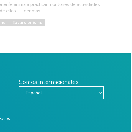
enerife anima a practicar montones de actividades
de ellas......Leer más
smo
Excursionismo
Somos internacionales
rvados