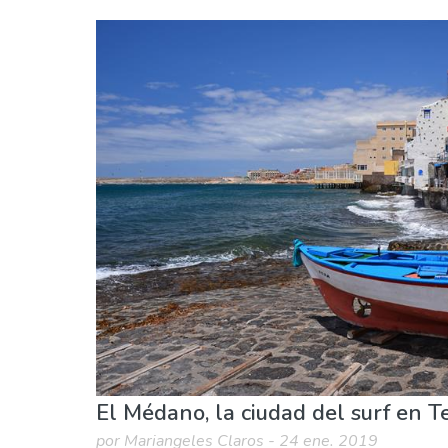
España
Islas Canarias
Agenda de eventos
Comida & Restaurantes
Vida nocturna & Bares
El Médano, la ciudad del surf en T
por Mariangeles Claros - 24 ene. 2019