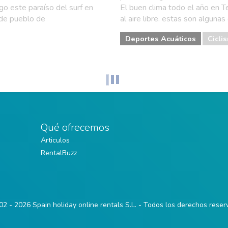
o este paraíso del surf en
El buen clima todo el año en T
 de pueblo de
al aire libre. estas son algunas 
Deportes Acuáticos
Cicli
Qué ofrecemos
Articulos
RentalBuzz
2 - 2026 Spain holiday online rentals S.L. - Todos los derechos rese