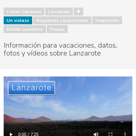
Islas Canarias
Lanzarote
Un vistazo
Alquileres vacacionales
Inspiración
Dónde quedarse
Playas
Información para vacaciones, datos,
fotos y vídeos sobre Lanzarote