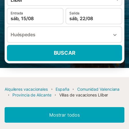
Llíber
Entrada
Salida
sáb, 15/08
sáb, 22/08
Huéspedes
BUSCAR
Alquileres vacacionales
España
Comunidad Valenciana
Provincia de Alicante
Villas de vacaciones Llíber
Mostrar todos