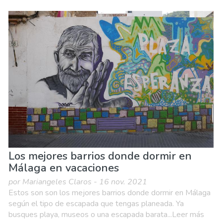
Andalucía
Málaga provincia
Agenda de eventos
Comida & Restaurantes
Compras
Deporte & aventura
Dónde quedarse
Familia & niños
Museos & Arte
Naturaleza & aire libre
Playas
Vida nocturna & Bares
Los mejores barrios donde dormir en
Málaga en vacaciones
por Mariangeles Claros - 16 nov. 2021
Estos son son los mejores barrios donde dormir en Málaga
según el tipo de escapada que tengas planeada. Ya
busques playa, museos o una escapada barata...Leer más