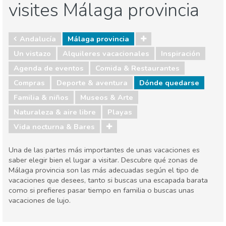
visites Málaga provincia
Andalucía
Málaga provincia
Un vistazo
Alquileres vacacionales
Inspiración
Agenda de eventos
Comida & Restaurantes
Compras
Deporte & aventura
Dónde quedarse
Familia & niños
Museos & Arte
Naturaleza & aire libre
Playas
Vida nocturna & Bares
Una de las partes más importantes de unas vacaciones es
saber elegir bien el lugar a visitar. Descubre qué zonas de
Málaga provincia son las más adecuadas según el tipo de
vacaciones que desees, tanto si buscas una escapada barata
como si prefieres pasar tiempo en familia o buscas unas
vacaciones de lujo.