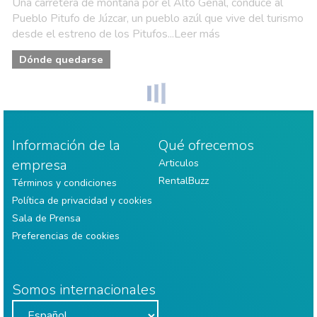
Una carretera de montaña por el Alto Genal, conduce al
Pueblo Pitufo de Júzcar, un pueblo azúl que vive del turismo
desde el estreno de los Pitufos...Leer más
Dónde quedarse
Información de la
Qué ofrecemos
empresa
Articulos
RentalBuzz
Términos y condiciones
Política de privacidad y cookies
Sala de Prensa
Preferencias de cookies
Somos internacionales