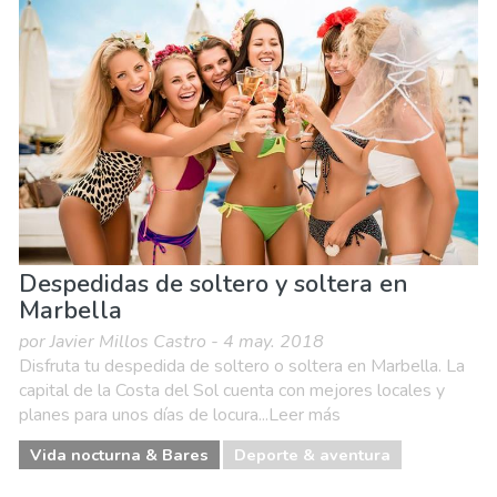
Compras
Deporte & aventura
Dónde quedarse
Familia & niños
Museos & Arte
Naturaleza & aire libre
Playas
Vida nocturna & Bares
Despedidas de soltero y soltera en
Marbella
por Javier Millos Castro - 4 may. 2018
Disfruta tu despedida de soltero o soltera en Marbella. La
capital de la Costa del Sol cuenta con mejores locales y
planes para unos días de locura...Leer más
Vida nocturna & Bares
Deporte & aventura