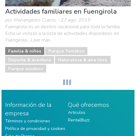
Actividades familiares en Fuengirola
por Mariangeles Claros - 27 ago. 2019
Fuengirola es un destino vacacional para toda la familia.
Echa un vistazo a la lista de actividades disponibles en
Fuengirola....Leer más
Familia & niños
Parque Temático
Deporte & aventura
Naturaleza & aire libre
Parque acuático
Información de la
Qué ofrecemos
empresa
Articulos
RentalBuzz
Términos y condiciones
Política de privacidad y cookies