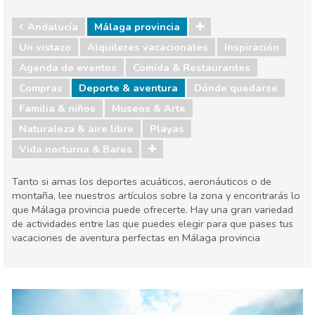
Andalucía
Málaga provincia
Un vistazo
Alquileres vacacionales
Inspiración
Agenda de eventos
Comida & Restaurantes
Compras
Deporte & aventura
Dónde quedarse
Familia & niños
Museos & Arte
Naturaleza & aire libre
Playas
Vida nocturna & Bares
Tanto si amas los deportes acuáticos, aeronáuticos o de
montaña, lee nuestros artículos sobre la zona y encontrarás lo
que Málaga provincia puede ofrecerte. Hay una gran variedad
de actividades entre las que puedes elegir para que pases tus
vacaciones de aventura perfectas en Málaga provincia
Andalucía
Málaga provincia
Agenda de eventos
Comida & Restaurantes