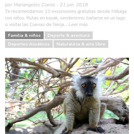
por Mariangeles Claros - 21 jun. 2018
Te recomendamos 10 excursiones gratuitas desde Málaga
con niños. Rutas en kayak, senderismo, bañarse en un lago
o visitar las Cuevas de Nerja.....Leer más
Familia & niños
Deporte & aventura
Deportes Acuáticos
Naturaleza & aire libre