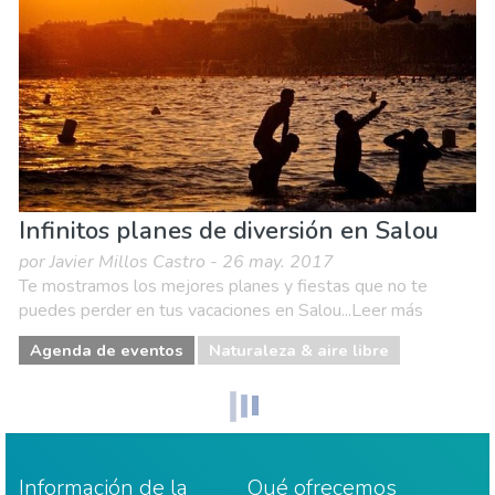
Infinitos planes de diversión en Salou
por Javier Millos Castro - 26 may. 2017
Te mostramos los mejores planes y fiestas que no te
puedes perder en tus vacaciones en Salou...Leer más
Agenda de eventos
Naturaleza & aire libre
Información de la
Qué ofrecemos