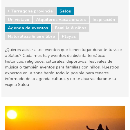
Tarragona provincia
Salou
Un vistazo
Alquileres vacacionales
Inspiración
Agenda de eventos
Familia & niños
Naturaleza & aire libre
Playas
¿Quieres asistir a los eventos que tienen lugar durante tu viaje
a Salou? Cada mes hay eventos de distinta temática:
históricos, religiosos, culturales, deportivos, festivales de
música o también eventos para familias con niños. Nuestros
expertos en la zona harán todo lo posible para tenerte
informado de la agenda cultural y no te aburras durante tu
viaje a Salou
Tarragona provincia
Salou
Agenda de eventos
Familia & niños
Naturaleza & aire libre
Playas