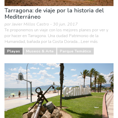
Tarragona: de viaje por la historia del
Mediterráneo
por Javier Millos Castro - 30 jun. 2017
Te proponemos un viaje con los mejores planes por ver y
por hacer en Tarragona. Una ciudad Patrimonio de la
Humanidad, bañada por la Costa Dorada....Leer más
Playas
Museos & Arte
Parque Temático