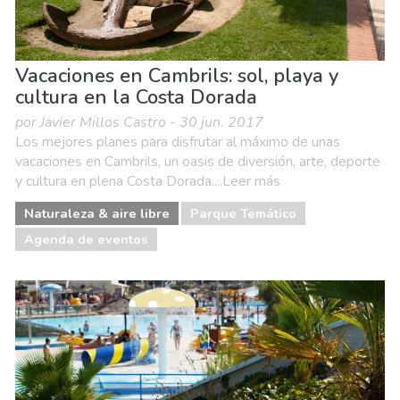
Vacaciones en Cambrils: sol, playa y
cultura en la Costa Dorada
por Javier Millos Castro - 30 jun. 2017
Los mejores planes para disfrutar al máximo de unas
vacaciones en Cambrils, un oasis de diversión, arte, deporte
y cultura en plena Costa Dorada....Leer más
Naturaleza & aire libre
Parque Temático
Agenda de eventos