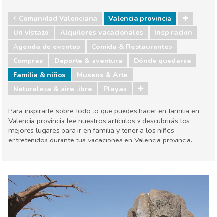
Comunidad Valenciana
Valencia provincia
Un vistazo
Alquileres vacacionales
Inspiración
Agenda de eventos
Comida & Restaurantes
Compras
Deporte & aventura
Dónde quedarse
Familia & niños
Museos & Arte
Naturaleza & aire libre
Playas
Para inspirarte sobre todo lo que puedes hacer en familia en
Valencia provincia lee nuestros artículos y descubrirás los
mejores lugares para ir en familia y tener a los niños
entretenidos durante tus vacaciones en Valencia provincia.
Comunidad Valenciana
Valencia provincia
Agenda de eventos
Comida & Restaurantes
Compras
Deporte & aventura
Dónde quedarse
Familia & niños
Museos & Arte