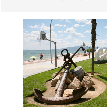
Tarragona provincia
Cambrils
Agenda de eventos
Familia & niños
Natura