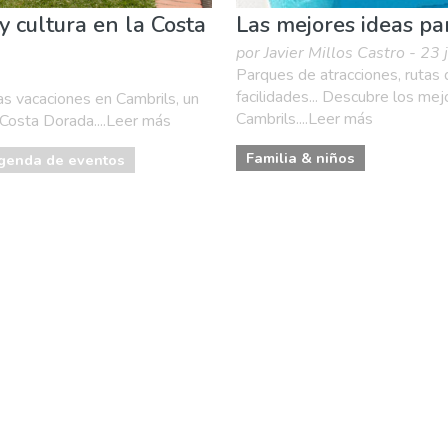
y cultura en la Costa
Las mejores ideas par
por Javier Millos Castro - 23
Parques de atracciones, rutas
facilidades... Descubre los mej
as vacaciones en Cambrils, un
Cambrils....Leer más
a Costa Dorada....Leer más
Familia & niños
genda de eventos