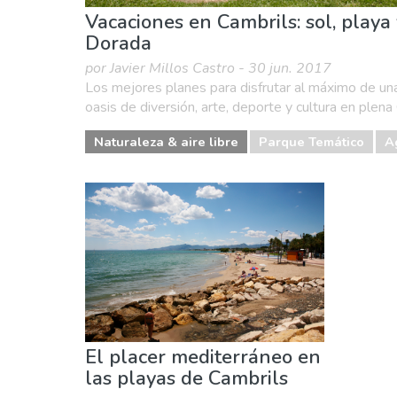
Vacaciones en Cambrils: sol, playa 
Dorada
por Javier Millos Castro - 30 jun. 2017
Los mejores planes para disfrutar al máximo de un
oasis de diversión, arte, deporte y cultura en plen
Naturaleza & aire libre
Parque Temático
A
El placer mediterráneo en
las playas de Cambrils