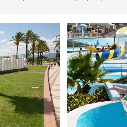
leza & aire libre
Playas