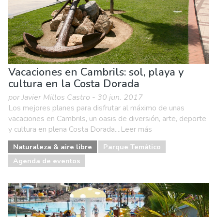
Vacaciones en Cambrils: sol, playa y
cultura en la Costa Dorada
por Javier Millos Castro - 30 jun. 2017
Los mejores planes para disfrutar al máximo de unas
vacaciones en Cambrils, un oasis de diversión, arte, deporte
y cultura en plena Costa Dorada....Leer más
Naturaleza & aire libre
Parque Temático
Agenda de eventos