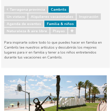
Tarragona provincia
Cambrils
Un vistazo
Alquileres vacacionales
Inspiración
Agenda de eventos
Familia & niños
Naturaleza & aire libre
Playas
Para inspirarte sobre todo lo que puedes hacer en familia en
Cambrils lee nuestros artículos y descubrirás los mejores
lugares para ir en familia y tener a los niños entretenidos
durante tus vacaciones en Cambrils.
Tarragona provincia
Cambrils
Agenda de eventos
Familia & niños
Naturaleza & aire libre
Playas