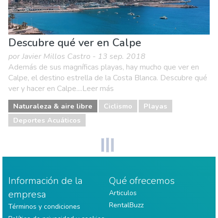
Descubre qué ver en Calpe
por Javier Millos Castro - 13 sep. 2018
Además de sus magníficas playas, hay mucho que ver en
Calpe, el destino estrella de la Costa Blanca. Descubre qué
ver y hacer en Calpe....Leer más
Naturaleza & aire libre
Ciclismo
Playas
Deportes Acuáticos
Información de la
Qué ofrecemos
empresa
Articulos
RentalBuzz
Términos y condiciones