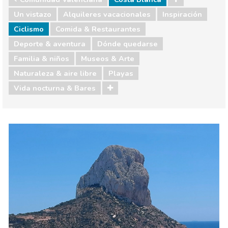
Un vistazo
Alquileres vacacionales
Inspiración
Ciclismo
Comida & Restaurantes
Deporte & aventura
Dónde quedarse
Familia & niños
Museos & Arte
Naturaleza & aire libre
Playas
Vida nocturna & Bares
Comunidad Valenciana
Costa Blanca
Comida & Restaurantes
Deporte & aventura
Dónde quedarse
Familia & niños
Museos & Arte
Naturaleza & aire libre
Playas
Vida nocturna & Bares