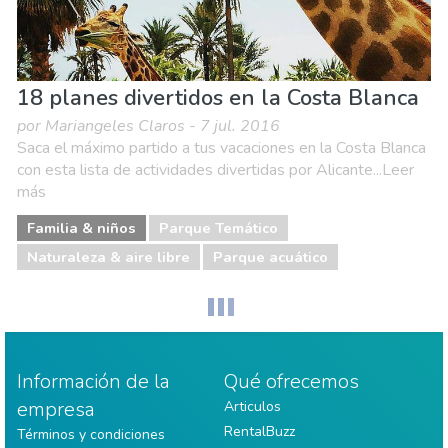
18 planes divertidos en la Costa Blanca
por Mariangeles Claros - 7 jul. 2016
Saca el máximo partido a tus vacaciones en la Costa Blanca
con esta lista de actividades divertidas por Alicante...Leer
más
Familia & niños
Parque Temático
Naturaleza & aire libre
Parque acuático
Información de la
Qué ofrecemos
empresa
Articulos
RentalBuzz
Términos y condiciones