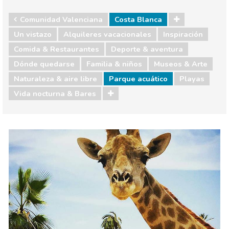
Comunidad Valenciana
Costa Blanca
Un vistazo
Alquileres vacacionales
Inspiración
Comida & Restaurantes
Deporte & aventura
Dónde quedarse
Familia & niños
Museos & Arte
Naturaleza & aire libre
Parque acuático
Playas
Vida nocturna & Bares
Comunidad Valenciana
Costa Blanca
Comida & Restaurantes
Deporte & aventura
Dónde quedarse
Familia & niños
Museos & Arte
Naturaleza & aire libre
Playas
Vida nocturna & Bares