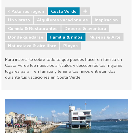
Asturias region
Costa Verde
Un vistazo
Alquileres vacacionales
Inspiración
Comida & Restaurantes
Deporte & aventura
Dónde quedarse
Familia & niños
Museos & Arte
Naturaleza & aire libre
Playas
Para inspirarte sobre todo lo que puedes hacer en familia en
Costa Verde lee nuestros artículos y descubrirás los mejores
lugares para ir en familia y tener a los niños entretenidos
durante tus vacaciones en Costa Verde.
Asturias region
Costa Verde
Comida & Restaurantes
Deporte & aventura
Dónde quedarse
Familia & niños
Museos & Arte
Naturaleza & aire libre
Playas