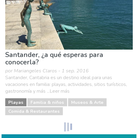
Santander, ¿a qué esperas para
conocerla?
por Mariangeles Claros - 1 sep. 2016
Santander, Cantabria es un destino ideal para unas
vacaciones en familia: playas, actividades, sitios turísticos,
gastronomía y más ...Leer más
Playas
Familia & niños
Museos & Arte
Comida & Restaurantes