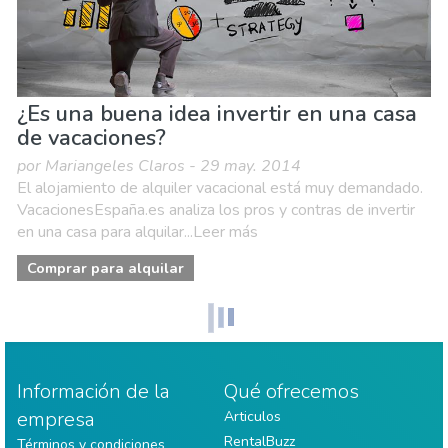
¿Es una buena idea invertir en una casa
de vacaciones?
por Mariangeles Claros - 29 may. 2014
El alojamiento de alquiler vacacional está muy demandado.
VacacionesEspaña.es analiza los pros y contras de invertir
en una casa para alquilar...Leer más
Comprar para alquilar
Información de la
Qué ofrecemos
empresa
Articulos
RentalBuzz
Términos y condiciones