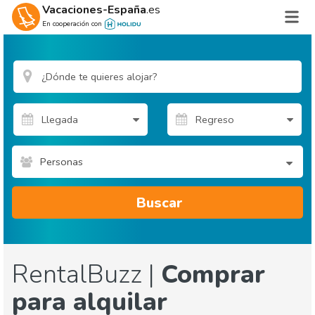
Vacaciones-España
.es
En cooperación con
Personas
Buscar
RentalBuzz |
Comprar
para alquilar