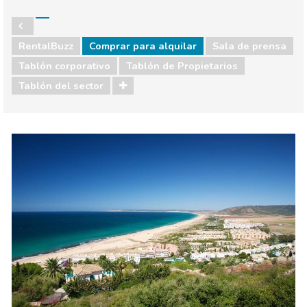
RentalBuzz
Comprar para alquilar
Sala de prensa
Tablón corporativo
Tablón de Propietarios
Tablón del sector
Sala de prensa
Tablón corporativo
Tablón de Propietarios
Tablón del sector