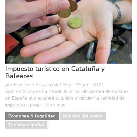
Impuesto turístico en Cataluña y
Baleares
por Francisco Serrano del Rey - 15 jun. 2021
Spain-Holiday.es​ ha creado la única calculadora de turismo
en España que ayudará al turista a calcular la cantidad de
impuesto a pagar....Leer más
Economía & legalidad
Noticias del sector
Turismo español