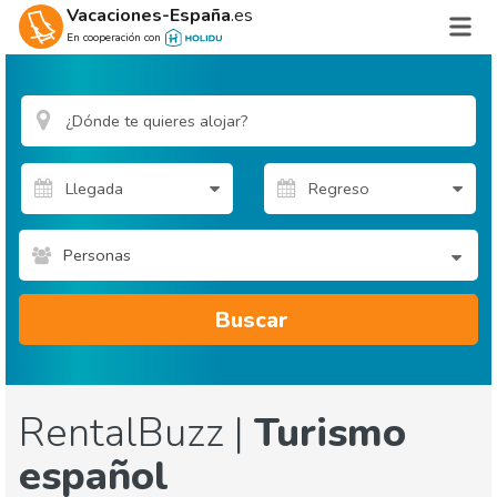
Vacaciones-España
.es
En cooperación con
Personas
Buscar
RentalBuzz |
Turismo
español