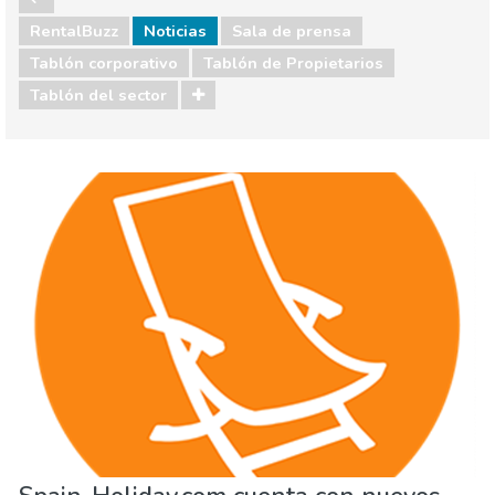
RentalBuzz
Noticias
Sala de prensa
Tablón corporativo
Tablón de Propietarios
Tablón del sector
Sala de prensa
Tablón corporativo
Tablón de Propietarios
Tablón del sector