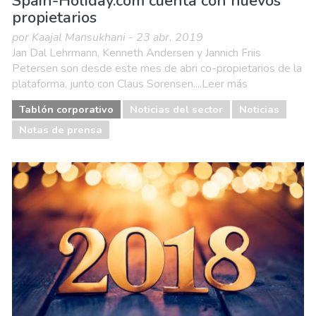
Spain-Holiday.com cuenta con nuevos
propietarios
por Kaajal Mansukhani - 23 abr. 2019
Jan Dal Lehrmann, Kenneth Andersen y Jannich Friis
Petersen son desde este mes de abri co-propietarios de la
plataforma, junto con Claus Sorensen....Leer más
Tablón corporativo
Noticias del sector
Noticias
Notas de prensa