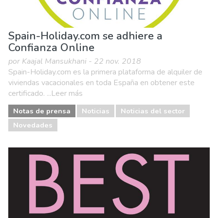
Spain-Holiday.com se adhiere a
Confianza Online
por Kaajal Mansukhani - 22 nov. 2018
Spain-Holiday.com es la primera plataforma de alquiler de
viviendas vacacionales en toda España en obtener este
certificado. ...Leer más
Notas de prensa
Noticias
Noticias del sector
Novedades