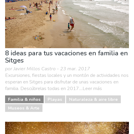
8 ideas para tus vacaciones en familia en
Sitges
por Javier Millos Castro - 23 mar. 2017
Excursiones, fiestas locales y un montón de actividades nos
esperan en Sitges para disfrutar de unas vacaciones en
familia. Descúbrelas todas en 2017....Leer más
Familia & niños
Playas
Naturaleza & aire libre
Museos & Arte