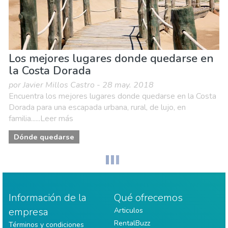
Los mejores lugares donde quedarse en
la Costa Dorada
por Javier Millos Castro - 28 may. 2018
Encuentra los mejores lugares donde quedarse en la Costa
Dorada para una escapada urbana, rural, de lujo, en
familia......Leer más
Dónde quedarse
Información de la
Qué ofrecemos
empresa
Articulos
RentalBuzz
Términos y condiciones