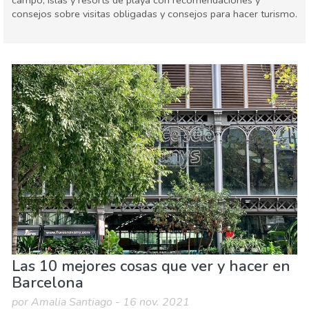
campo, islas y resorts de playa con recomendaciones y
consejos sobre visitas obligadas y consejos para hacer turismo.
España
Cataluña
Agenda de eventos
Comida & Restaurantes
Deporte & aventura
Dónde quedarse
Familia & niños
Museos & Arte
Naturaleza & aire libre
Playas
Las 10 mejores cosas que ver y hacer en
Barcelona
por Amalia Santiago - 16 nov. 2021