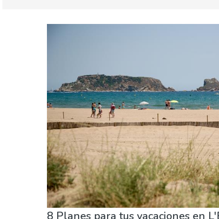
Cataluña
Costa Brava
Agenda de eventos
Comida & Restaurantes
Playas
8 Planes para tus vacaciones en L'E