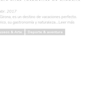
 abr. 2017
 Girona, es un destino de vacaciones perfecto.
rico, su gastronomía y naturaleza....Leer más
useos & Arte
Deporte & aventura