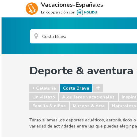
Vacaciones-España
.es
En cooperación con
Deporte & aventura
Cataluña
Costa Brava
Un vistazo
Alquileres vacacionales
Inspira
Familia & niños
Museos & Arte
Naturaleza 
Tanto si amas los deportes acuáticos, aeronáuticos o
variedad de actividades entre las que puedes elegir 