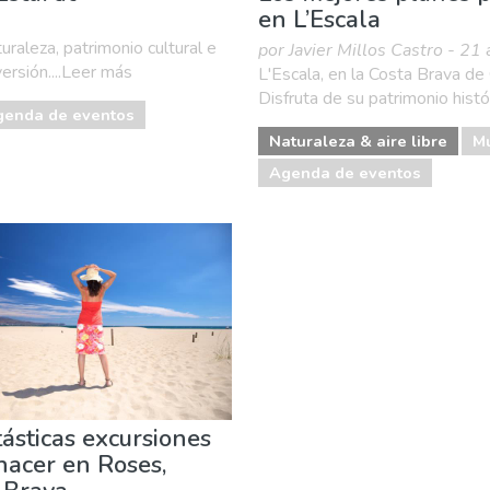
en L’Escala
uraleza, patrimonio cultural e
por Javier Millos Castro - 21
ersión....Leer más
L'Escala, en la Costa Brava de
Disfruta de su patrimonio histó
genda de eventos
Naturaleza & aire libre
M
Agenda de eventos
tásticas excursiones
hacer en Roses,