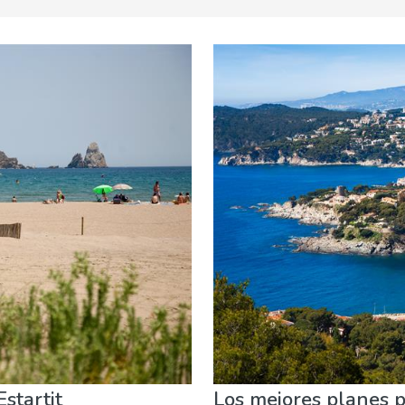
Deporte & aventura
Dónde quedarse
Familia & niños
startit
Los mejores planes 