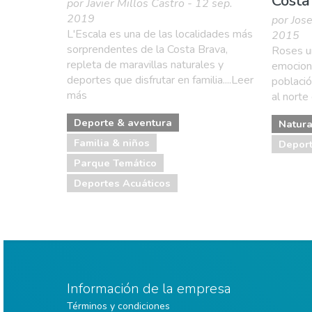
Costa
por Javier Millos Castro - 12 sep.
2019
por Jose
L'Escala es una de las localidades más
2015
sorprendentes de la Costa Brava,
Roses un
repleta de maravillas naturales y
emociona
deportes que disfrutar en familia....Leer
poblaci
más
al norte
Deporte & aventura
Natura
Familia & niños
Deport
Parque Temático
Deportes Acuáticos
Información de la empresa
Términos y condiciones