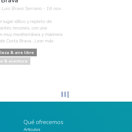
 Brava
 Luis Bravo Serrano - 16 nov.
 lugar idílico y repleto de
ntes rincones, con una
ón muy mediterránea y marinera
 de Costa Brava....Leer más
leza & aire libre
e & aventura
Qué ofrecemos
Articulos