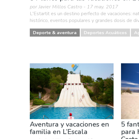
por Javier Millos Castro - 17 may. 2017
L'Estartit es un destino perfecto de vacaciones: nat
histórico, eventos populares y grandes dosis de div
Deporte & aventura
Deportes Acuáticos
A
Aventura y vacaciones en
5 fan
familia en L’Escala
para 