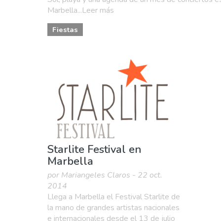
Marbella...Leer más
Fiestas
Starlite Festival en
Marbella
por Mariangeles Claros - 22 oct.
2014
Llega a Marbella el Festival Starlite de
la mano de grandes artistas nacionales
e internacionales desde el 13 de julio