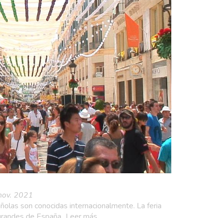
a & niños
Museos & Arte
nov. 2021
olas son conocidas internacionalmente. La feria
grandes de España...Leer más