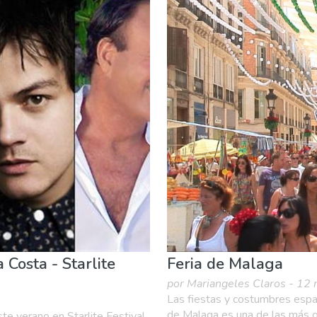
Compras
Deporte & aventura
Dónde quedarse
Famili
rna & Bares
 Costa - Starlite
Feria de Malaga
por Mariangeles Claros - 12 
Las fiestas y costumbres españ
de Malaga es una de las más 
te verano en Starlite Festival