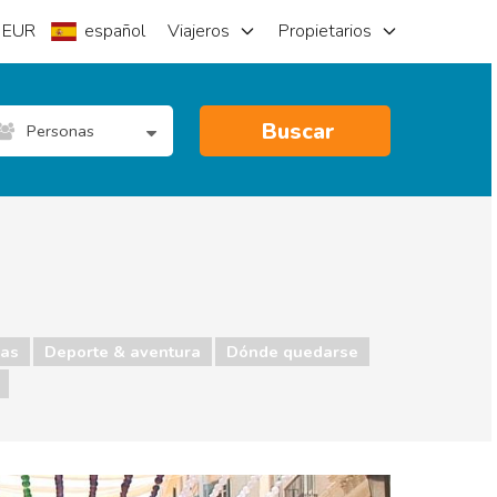
EUR
español
Viajeros
Propietarios
Buscar
Personas
as
Deporte & aventura
Dónde quedarse