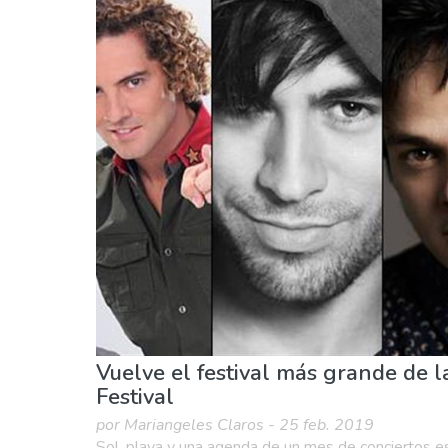
Agenda de eventos
Comida & Restaurantes
Naturaleza & aire libre
Playas
Vida noctu
Vuelve el festival más grande de la
Festival
por Mariangeles Claros - 25 feb. 2019
Sol, playa y una agenda de un mes de conciertos es