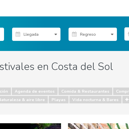
estivales en Costa del Sol
ción
Agenda de eventos
Comida & Restaurantes
Compr
Naturaleza & aire libre
Playas
Vida nocturna & Bares