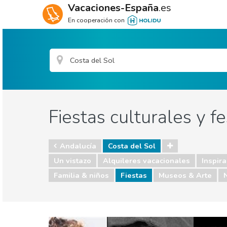
Vacaciones-España
.es
En cooperación con
Fiestas culturales y f
Andalucía
Costa del Sol
Un vistazo
Alquileres vacacionales
Inspira
Familia & niños
Fiestas
Museos & Arte
Andalucía
Costa del Sol