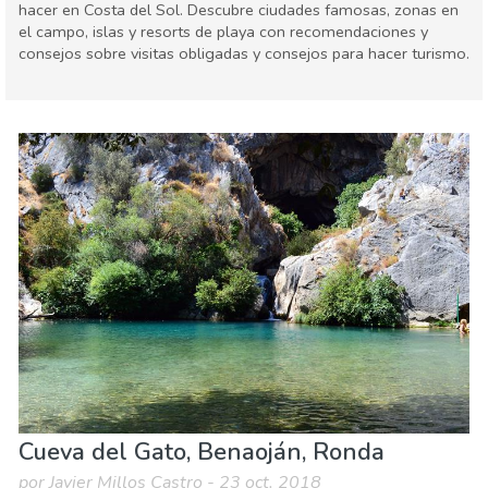
hacer en Costa del Sol. Descubre ciudades famosas, zonas en
el campo, islas y resorts de playa con recomendaciones y
consejos sobre visitas obligadas y consejos para hacer turismo.
Andalucía
Costa del Sol
Agenda de eventos
Comida & Restaurantes
Compras
Deporte & aventura
Dónde quedarse
Familia & niños
Museos & Arte
Naturaleza & aire libre
Playas
Vida nocturna & Bares
Cueva del Gato, Benaoján, Ronda
por Javier Millos Castro - 23 oct. 2018