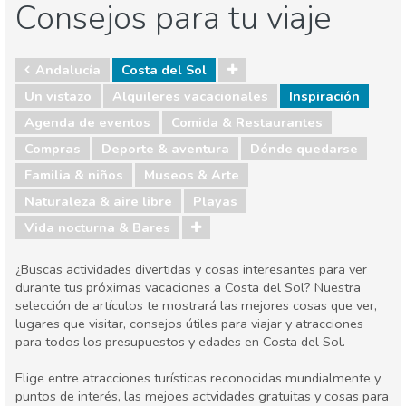
Consejos para tu viaje
Andalucía
Costa del Sol
Un vistazo
Alquileres vacacionales
Inspiración
Agenda de eventos
Comida & Restaurantes
Compras
Deporte & aventura
Dónde quedarse
Familia & niños
Museos & Arte
Naturaleza & aire libre
Playas
Vida nocturna & Bares
¿Buscas actividades divertidas y cosas interesantes para ver
durante tus próximas vacaciones a Costa del Sol? Nuestra
selección de artículos te mostrará las mejores cosas que ver,
lugares que visitar, consejos útiles para viajar y atracciones
para todos los presupuestos y edades en Costa del Sol.
Elige entre atracciones turísticas reconocidas mundialmente y
puntos de interés, las mejoes actvidades gratuitas y cosas para