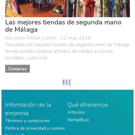
Las mejores tiendas de segunda mano
de Málaga
por Javier Millos Castro - 22 may. 2018
Descubre las mejores tiendas de segunda mano de Málaga
donde podrás comprar artículos de calidad a precios
increíbles....Leer más
Compras
Información de la
Qué ofrecemos
empresa
Articulos
RentalBuzz
Términos y condiciones
Política de privacidad y cookies