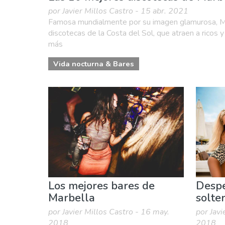
por Javier Millos Castro - 15 abr. 2021
Famosa mundialmente por su imagen glamurosa, Ma
discotecas de la Costa del Sol, que atraen a ricos y
más
Vida nocturna & Bares
Los mejores bares de
Despe
Marbella
solte
por Javier Millos Castro - 16 may.
por Javi
2018
2018