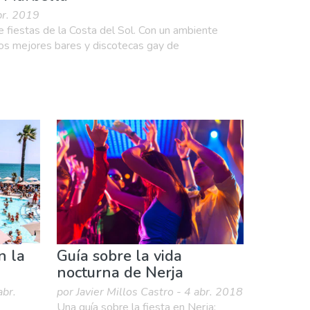
abr. 2019
 fiestas de la Costa del Sol. Con un ambiente
los mejores bares y discotecas gay de
n la
Guía sobre la vida
nocturna de Nerja
abr.
por Javier Millos Castro - 4 abr. 2018
Una guía sobre la fiesta en Nerja: