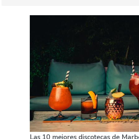
Andalucía
Costa del Sol
Agenda de eventos
Comida & Restaurantes
Naturaleza & aire libre
Playas
Vida noctu
Las 10 mejores discotecas de Marb