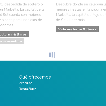
 tu despedida de soltero o
Descubre dónde se celebran l
en Marbella. La capital de la
mejores fiestas en la piscina e
l Sol cuenta con mejores
Marbella, la capital del lujo de
y planes para unos días de
de Sol....Leer más
.Leer más
Vida nocturna & Bares
octurna & Bares
e & aventura
Qué ofrecemos
Articulos
RentalBuzz