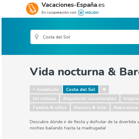
Vacaciones-España
.es
En cooperación con
Vida nocturna & Bar
Andalucía
Costa del Sol
Un vistazo
Alquileres vacacionales
Inspira
Familia & niños
Museos & Arte
Naturaleza 
Descubre dónde ir de fiesta y disfrutar de la divertid
noches bailando hasta la madrugada!