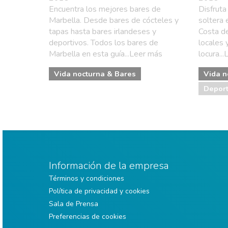
Encuentra los mejores bares de
Disfruta
Marbella. Desde bares de cócteles y
soltera 
tapas hasta bares irlandeses y
Costa de
deportivos. Todos los bares de
locales 
Marbella en esta guía...Leer más
locura..
Vida nocturna & Bares
Vida n
Deport
Información de la empresa
Términos y condiciones
Política de privacidad y cookies
Sala de Prensa
Preferencias de cookies