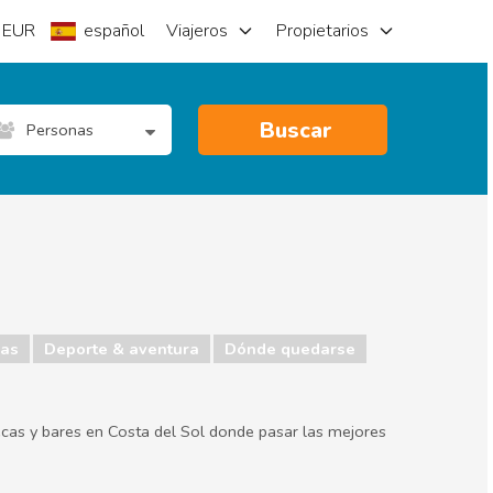
EUR
español
Viajeros
Propietarios
Buscar
Personas
as
Deporte & aventura
Dónde quedarse
otecas y bares en Costa del Sol donde pasar las mejores