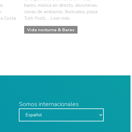
as
bares, música en directo, discotecas,
n
zonas de ambiente, festivales, plaza
 la Costa
Tutti Frutti......Leer más
Vida nocturna & Bares
Somos internacionales