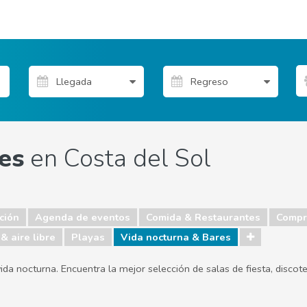
es
en Costa del Sol
ción
Agenda de eventos
Comida & Restaurantes
Compr
& aire libre
Playas
Vida nocturna & Bares
a vida nocturna. Encuentra la mejor selección de salas de fiesta, disc