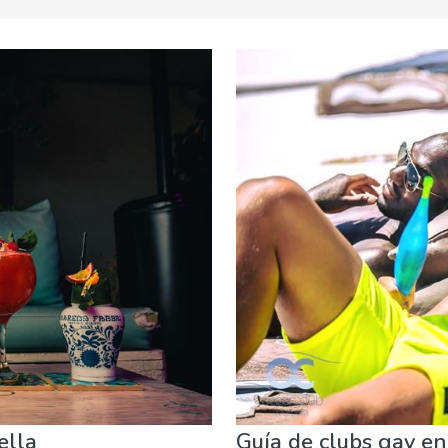
Compras
Deporte & aventura
Dónde quedarse
Famili
rna & Bares
ella
Guía de clubs gay e