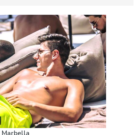
a & niños
Museos & Arte
n Marbella