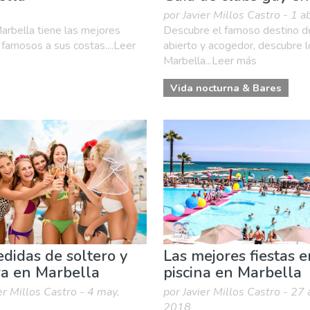
por Javier Millos Castro - 1 
rbella tiene las mejores
Descubre el famoso destino de
 famosos a sus costas....Leer
abierto y acogedor, descubre 
Marbella...Leer más
Vida nocturna & Bares
didas de soltero y
Las mejores fiestas e
ra en Marbella
piscina en Marbella
er Millos Castro - 4 may.
por Javier Millos Castro - 27 
2018