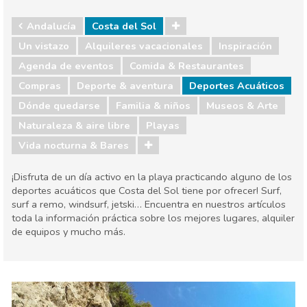
Andalucía
Costa del Sol
Un vistazo
Alquileres vacacionales
Inspiración
Agenda de eventos
Comida & Restaurantes
Compras
Deporte & aventura
Deportes Acuáticos
Dónde quedarse
Familia & niños
Museos & Arte
Naturaleza & aire libre
Playas
Vida nocturna & Bares
¡Disfruta de un día activo en la playa practicando alguno de los
deportes acuáticos que Costa del Sol tiene por ofrecer! Surf,
surf a remo, windsurf, jetski… Encuentra en nuestros artículos
toda la información práctica sobre los mejores lugares, alquiler
de equipos y mucho más.
Andalucía
Costa del Sol
Agenda de eventos
Comida & Restaurantes