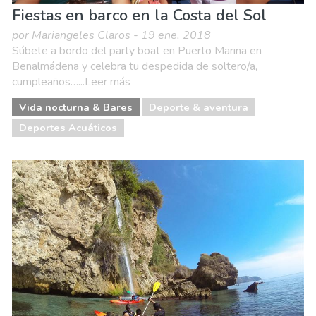
Fiestas en barco en la Costa del Sol
por Mariangeles Claros - 19 ene. 2018
Súbete a bordo del party boat en Puerto Marina en
Benalmádena y celebra tu despedida de soltero/a,
cumpleaños…...Leer más
Vida nocturna & Bares
Deporte & aventura
Deportes Acuáticos