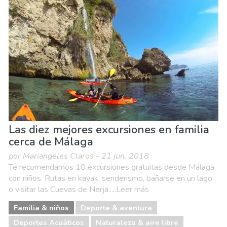
Compras
Deporte & aventura
Dónde quedarse
Familia & niños
Museos & Arte
Naturaleza & aire libre
Playas
Vida nocturna & Bares
Las diez mejores excursiones en familia
cerca de Málaga
por Mariangeles Claros - 21 jun. 2018
Te recomendamos 10 excursiones gratuitas desde Málaga
con niños. Rutas en kayak, senderismo, bañarse en un lago
o visitar las Cuevas de Nerja.....Leer más
Familia & niños
Deporte & aventura
Deportes Acuáticos
Naturaleza & aire libre