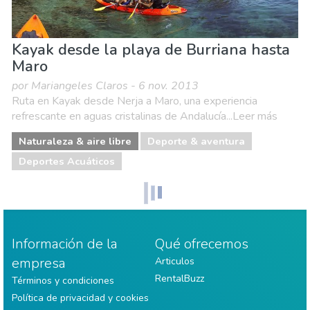
Kayak desde la playa de Burriana hasta
Maro
por Mariangeles Claros - 6 nov. 2013
Ruta en Kayak desde Nerja a Maro, una experiencia
refrescante en aguas cristalinas de Andalucía...Leer más
Naturaleza & aire libre
Deporte & aventura
Deportes Acuáticos
Información de la
Qué ofrecemos
empresa
Articulos
RentalBuzz
Términos y condiciones
Política de privacidad y cookies