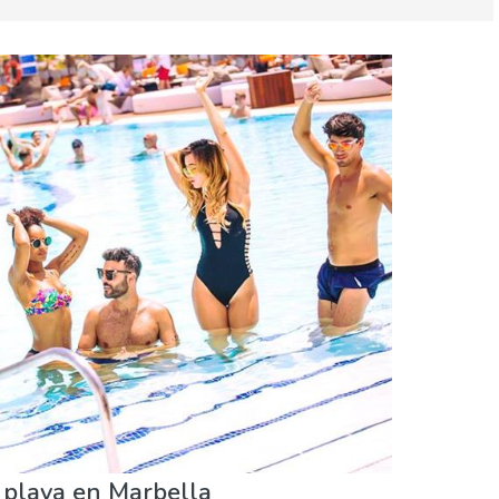
a & niños
Museos & Arte
 playa en Marbella