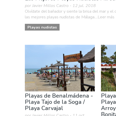
por Javier Millos Castro - 12 jul. 2018
Olvídate del bañador y siente la brisa del mar y el c
las mejores playas nudistas de Málaga....Leer más
Playas nudistas
Playas de Benalmádena -
Playa
Playa Tajo de la Soga /
Playa
Playa Carvajal
Arroy
Bonit
por Javier Millos Castro - 11 oct.