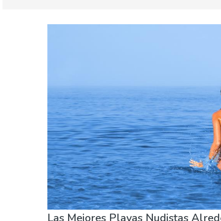
Andalucía
Costa del Sol
Agenda de eventos
Comida & Restaurantes
Naturaleza & aire libre
Playas
Vida noctu
Las Mejores Playas Nudistas Alre