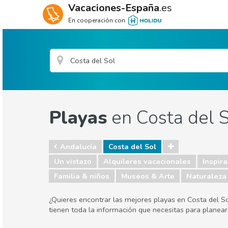
Vacaciones-España
.es
En cooperación con
Playas
en Costa del 
Andalucía
Costa del Sol
Un vistazo
Alquileres vacacionales
Inspira
Familia & niños
Museos & Arte
Naturaleza 
¿Quieres encontrar las mejores playas en Costa del So
tienen toda la información que necesitas para planea