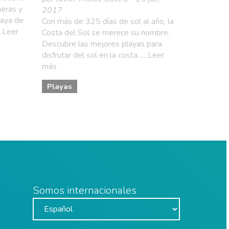
meras y
2017
laya de
Con más de 325 días de sol al año, la
..Leer
Costa del Sol se merece su nombre.
Descubre las mejores playas para
disfrutar del sol en la costa…...Leer
más
Playas
Somos internacionales