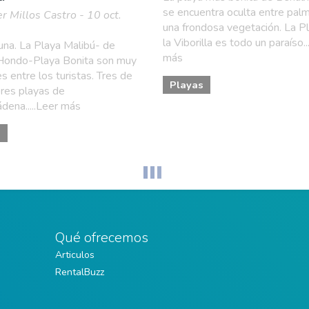
se encuentra oculta entre pal
er Millos Castro - 10 oct.
una frondosa vegetación. La P
la Viborilla es todo un paraíso..
una. La Playa Malibú- de
más
Hondo-Playa Bonita son muy
s entre los turistas. Tres de
Playas
res playas de
dena.....Leer más
s
Qué ofrecemos
Articulos
RentalBuzz