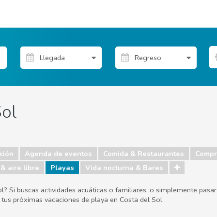
Sol
ción
Agenda de eventos
Comida & Restaurantes
Compr
& aire libre
Playas
Vida nocturna & Bares
l? Si buscas actividades acuáticas o familiares, o simplemente pasar 
r tus próximas vacaciones de playa en Costa del Sol.