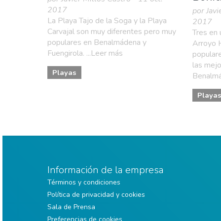
2017
por Javi
La Playa Tajo de la Soga y la Playa
2017
Carvajal son muy diferentes pero muy
Tres en 
populares en Benalmádena y
Arroyo 
Fuengirola. ...Leer más
populare
las mejo
Playas
Benalmá
Playa
Información de la empresa
Términos y condiciones
Política de privacidad y cookies
Sala de Prensa
Preferencias de cookies