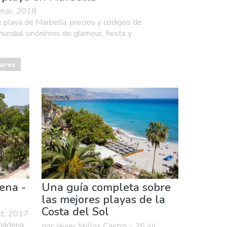
 mar. 2018
 playa de Marbella, precios y códigos de
undial sinónimos de glamour, fiesta y
Bares
ena -
Una guía completa sobre
a
las mejores playas de la
Costa del Sol
ct. 2017
lmádena
por Javier Millos Castro - 26 jul.