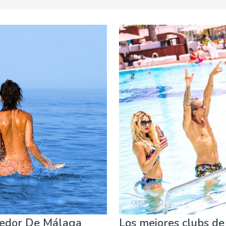
Compras
Deporte & aventura
Dónde quedarse
Famili
rna & Bares
dedor De Málaga
Los mejores clubs de