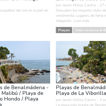
por Javier Millos Castro - 27
osquilleo del sol en tu piel en
Descubre los mejores clubs de
vestimenta. Lugares de fama m
relajación....Leer más
Playas
Vida nocturna & 
s de Benalmádena -
Playas de Benalmád
 Malibú / Playa de
Playa de La Viborill
o Hondo / Playa
por Javier Millos Castro - 3 o
a
La playa más bonita de Bena