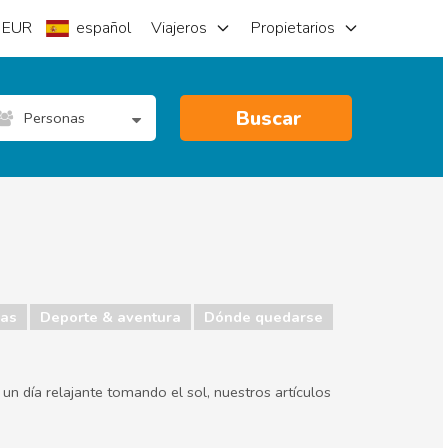
EUR
español
Viajeros
Propietarios
Buscar
Personas
as
Deporte & aventura
Dónde quedarse
un día relajante tomando el sol, nuestros artículos