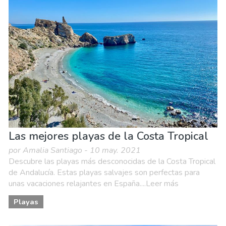
Compras
Deporte & aventura
Dónde quedarse
Familia & niños
Museos & Arte
Naturaleza & aire libre
Playas
Vida nocturna & Bares
Las mejores playas de la Costa Tropical
por Amalia Santiago - 10 may. 2021
Descubre las playas más desconocidas de la Costa Tropical
de Andalucía. Estas playas salvajes son perfectas para
unas vacaciones relajantes en España....Leer más
Playas