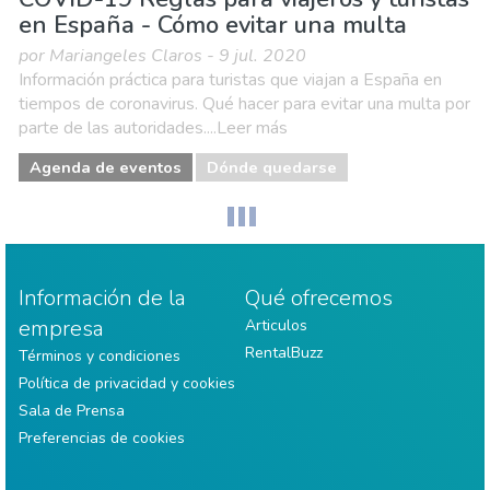
en España - Cómo evitar una multa
por Mariangeles Claros - 9 jul. 2020
Información práctica para turistas que viajan a España en
tiempos de coronavirus. Qué hacer para evitar una multa por
parte de las autoridades....Leer más
Agenda de eventos
Dónde quedarse
Información de la
Qué ofrecemos
empresa
Articulos
RentalBuzz
Términos y condiciones
Política de privacidad y cookies
Sala de Prensa
Preferencias de cookies