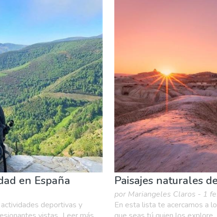
Compras
Deporte & aventura
Dónde quedarse
Famili
rna & Bares
vidad en España
Paisajes naturales d
por Mariangeles Claros - 1 f
 actividades deportivas y
En esta lista te acercamos a l
presionantes vistas...Leer más
que seas tú quien los explore.