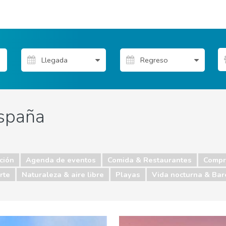
España
ción
Agenda de eventos
Comida & Restaurantes
Compr
rte
Naturaleza & aire libre
Playas
Vida nocturna & Bar