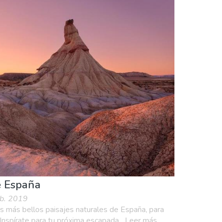
a & niños
Museos & Arte
e España
eb. 2019
os más bellos paisajes naturales de España, para
 Inspírate para tu próxima escapada....Leer más