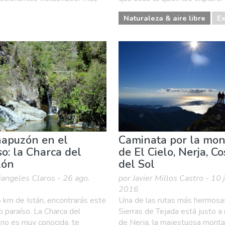
Naturaleza & aire libre
Ex
apuzón en el
Caminata por la mo
so: la Charca del
de El Cielo, Nerja, Co
lón
del Sol
iangeles Claros - 26 ago.
por Javier Millos Castro - 10 
2016
 km de Istán, encontrarás este
Una de las rutas más hermosa
o paraíso. La Charca del
Sierras de Tejada está justo a
no es muy conocida. te
de Nerja, la majestuosa monta