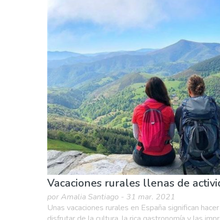
Agenda de eventos
Comida & Restaurantes
Naturaleza & aire libre
Playas
Vida noctu
Vacaciones rurales llenas de acti
por Amalia Santiago - 31 mar. 2021
Unas vacaciones rurales en España significan hacer
disfrutar de la cultura, la rica gastronomía y las im