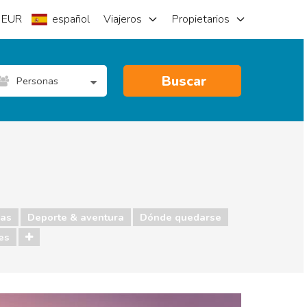
EUR
español
Viajeros
Propietarios
Buscar
Personas
as
Deporte & aventura
Dónde quedarse
es