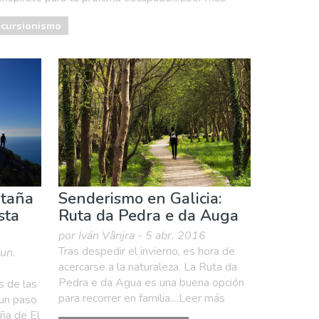
cursionismo
ntaña
Senderismo en Galicia:
sta
Ruta da Pedra e da Auga
por Iván Vânjra - 5 abr. 2016
Tras despedir el invierno, es hora de
jun.
acercarse a la naturaleza. La Ruta da
Pedra e da Agua es una buena opción
s de las
para recorrer en familia....Leer más
 un paso
ña de El