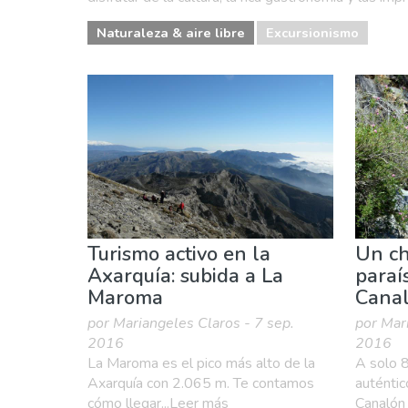
Naturaleza & aire libre
Excursionismo
Turismo activo en la
Un ch
Axarquía: subida a La
paraí
Maroma
Cana
por Mariangeles Claros - 7 sep.
por Mar
2016
2016
La Maroma es el pico más alto de la
A solo 8
Axarquía con 2.065 m. Te contamos
auténtic
cómo llegar...Leer más
Canalón 