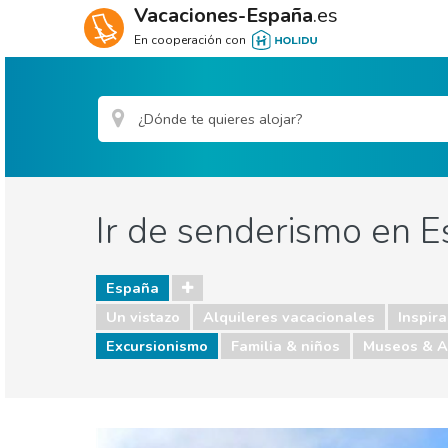
Vacaciones-España
.es
En cooperación con
Ir de senderismo en 
España
Un vistazo
Alquileres vacacionales
Inspira
Excursionismo
Familia & niños
Museos & A
España