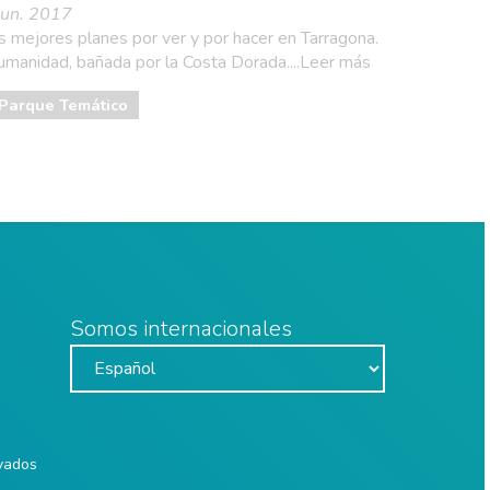
 jun. 2017
 mejores planes por ver y por hacer en Tarragona.
umanidad, bañada por la Costa Dorada....Leer más
Parque Temático
Somos internacionales
rvados