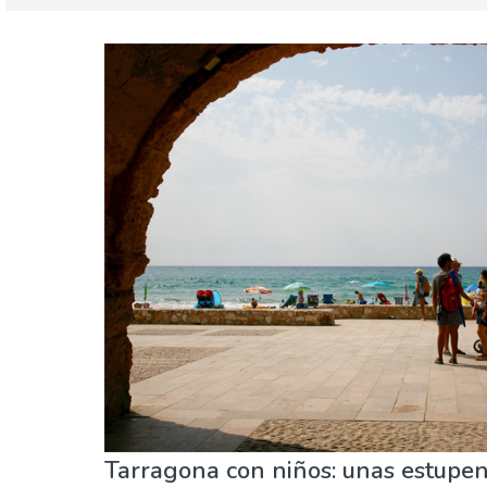
Cataluña
Tarragona provincia
Agenda de eventos
Familia & niños
Museo
Tarragona con niños: unas estupe