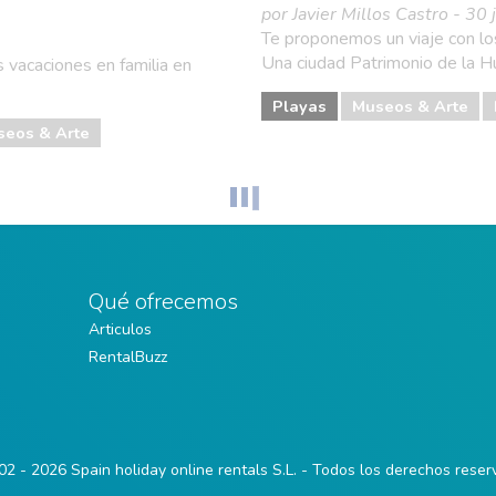
por Javier Millos Castro - 30
Te proponemos un viaje con los
Una ciudad Patrimonio de la H
 vacaciones en familia en
Playas
Museos & Arte
seos & Arte
Qué ofrecemos
Articulos
RentalBuzz
2 - 2026 Spain holiday online rentals S.L. - Todos los derechos rese