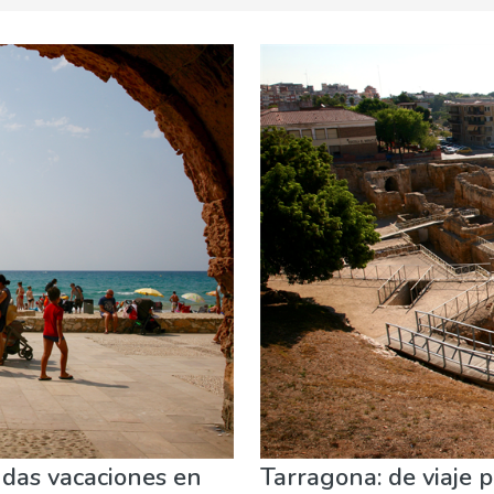
s & Arte
Naturaleza & aire libre
Playas
ndas vacaciones en
Tarragona: de viaje p