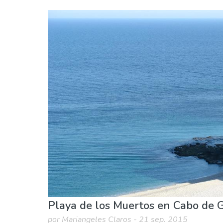
Andalucía
Costa Almería
Museos & Arte
Naturaleza & aire libre
Pla
Playa de los Muertos en Cabo de 
por Mariangeles Claros - 21 sep. 2015