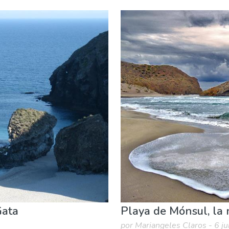
yas
Gata
Playa de Mónsul, la 
por Mariangeles Claros - 6 j