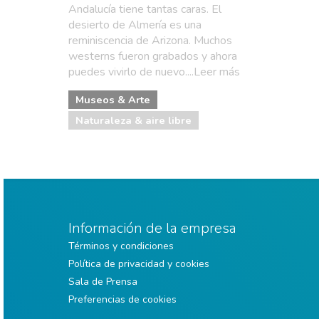
Andalucía tiene tantas caras. El
desierto de Almería es una
reminiscencia de Arizona. Muchos
westerns fueron grabados y ahora
puedes vivirlo de nuevo....Leer más
Museos & Arte
Naturaleza & aire libre
Información de la empresa
Términos y condiciones
Política de privacidad y cookies
Sala de Prensa
Preferencias de cookies