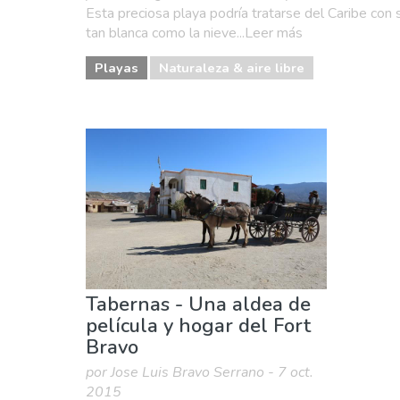
Esta preciosa playa podría tratarse del Caribe con
tan blanca como la nieve...Leer más
Playas
Naturaleza & aire libre
Tabernas - Una aldea de
película y hogar del Fort
Bravo
por Jose Luis Bravo Serrano - 7 oct.
2015