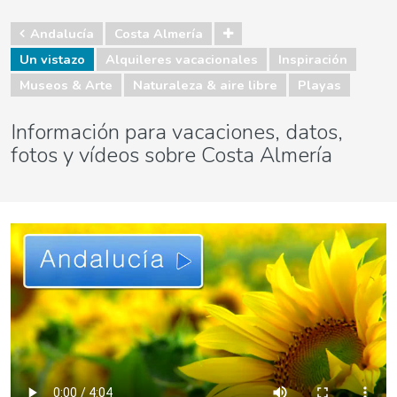
Andalucía
Costa Almería
Un vistazo
Alquileres vacacionales
Inspiración
Museos & Arte
Naturaleza & aire libre
Playas
Información para vacaciones, datos,
fotos y vídeos sobre Costa Almería