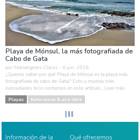
Playa de Mónsul, la más fotografiada de
Cabo de Gata
por Mariangeles Claros - 6 jun. 2016
¿Quieres saber por qué Playa de Mónsul es la playa más
fotografiada de cabo de Gata? Esto y muchas más
curiosidades te lo contamos en este artículo....Leer más
Playas
Naturaleza & aire libre
Información de la
Qué ofrecemos