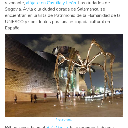
razonable,
alójate en Castilla y León
. Las ciudades de
Segovia, Ávila o la ciudad dorada de Salamanca, se
encuentran en la lista de Patrimonio de la Humanidad de la
UNESCO y son ideales para una escapada cultural en
España.
Instagram
Bilbao, ubicada en el
País Vasco
, ha experimentado una