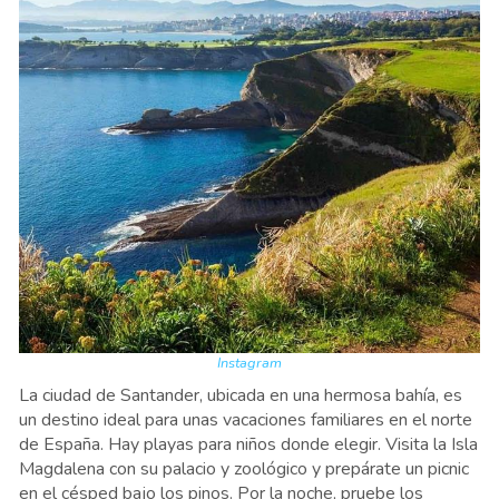
Instagram
La ciudad de Santander, ubicada en una hermosa bahía, es
un destino ideal para unas vacaciones familiares en el norte
de España. Hay playas para niños donde elegir. Visita la Isla
Magdalena con su palacio y zoológico y prepárate un picnic
en el césped bajo los pinos. Por la noche, pruebe los