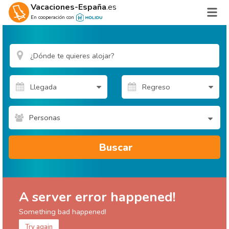
Vacaciones-España
.es
En cooperación con
Personas
Buscar
A server error happened!
Something bad happened!
Try again