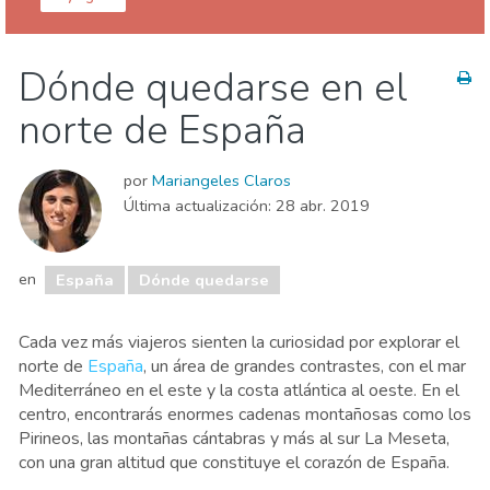
España
Dónde quedarse en el
Agenda de eventos
Comida & Restaurantes
norte de España
Compras
Deporte & aventura
Dónde quedarse
Familia & niños
Museos & Arte
por
Mariangeles Claros
Naturaleza & aire libre
Playas
Última actualización:
28 abr. 2019
Vida nocturna & Bares
en
España
Dónde quedarse
Cada vez más viajeros sienten la curiosidad por explorar el
norte de
España
, un área de grandes contrastes, con el mar
Mediterráneo en el este y la costa atlántica al oeste. En el
centro, encontrarás enormes cadenas montañosas como los
Pirineos, las montañas cántabras y más al sur La Meseta,
con una gran altitud que constituye el corazón de España.