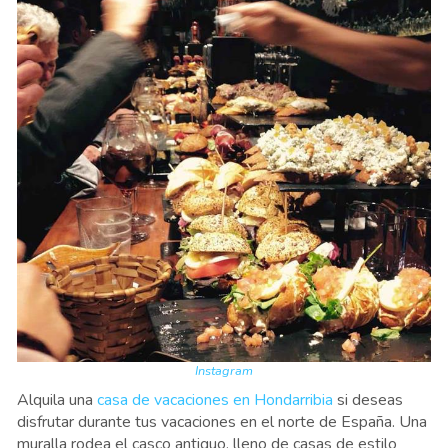
Instagram
Alquila una
casa de vacaciones en Hondarribia
si deseas
disfrutar durante tus vacaciones en el norte de España. Una
muralla rodea el casco antiguo, lleno de casas de estilo